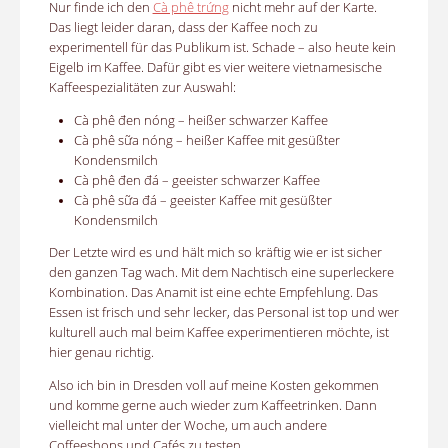
Nur finde ich den
Cà phê trứng
nicht mehr auf der Karte.
Das liegt leider daran, dass der Kaffee noch zu
experimentell für das Publikum ist. Schade – also heute kein
Eigelb im Kaffee. Dafür gibt es vier weitere vietnamesische
Kaffeespezialitäten zur Auswahl:
Cà phê đen nóng – heißer schwarzer Kaffee
Cà phê sữa nóng – heißer Kaffee mit gesüßter
Kondensmilch
Cà phê đen đá – geeister schwarzer Kaffee
Cà phê sữa đá – geeister Kaffee mit gesüßter
Kondensmilch
Der Letzte wird es und hält mich so kräftig wie er ist sicher
den ganzen Tag wach. Mit dem Nachtisch eine superleckere
Kombination. Das Anamit ist eine echte Empfehlung. Das
Essen ist frisch und sehr lecker, das Personal ist top und wer
kulturell auch mal beim Kaffee experimentieren möchte, ist
hier genau richtig.
Also ich bin in Dresden voll auf meine Kosten gekommen
und komme gerne auch wieder zum Kaffeetrinken. Dann
vielleicht mal unter der Woche, um auch andere
Coffeeshops und Cafés zu testen.