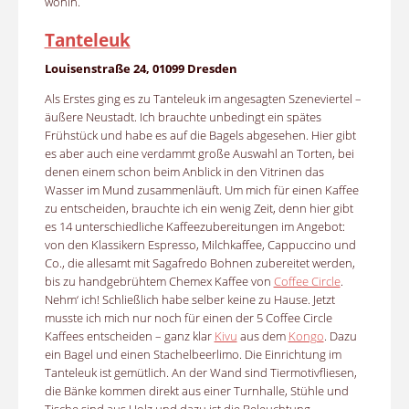
wohin.
Tanteleuk
Louisenstraße 24, 01099 Dresden
Als Erstes ging es zu Tanteleuk im angesagten Szeneviertel –
äußere Neustadt. Ich brauchte unbedingt ein spätes
Frühstück und habe es auf die Bagels abgesehen. Hier gibt
es aber auch eine verdammt große Auswahl an Torten, bei
denen einem schon beim Anblick in den Vitrinen das
Wasser im Mund zusammenläuft. Um mich für einen Kaffee
zu entscheiden, brauchte ich ein wenig Zeit, denn hier gibt
es 14 unterschiedliche Kaffeezubereitungen im Angebot:
von den Klassikern Espresso, Milchkaffee, Cappuccino und
Co., die allesamt mit Sagafredo Bohnen zubereitet werden,
bis zu handgebrühtem Chemex Kaffee von
Coffee Circle
.
Nehm‘ ich! Schließlich habe selber keine zu Hause. Jetzt
musste ich mich nur noch für einen der 5 Coffee Circle
Kaffees entscheiden – ganz klar
Kivu
aus dem
Kongo
. Dazu
ein Bagel und einen Stachelbeerlimo. Die Einrichtung im
Tanteleuk ist gemütlich. An der Wand sind Tiermotivfliesen,
die Bänke kommen direkt aus einer Turnhalle, Stühle und