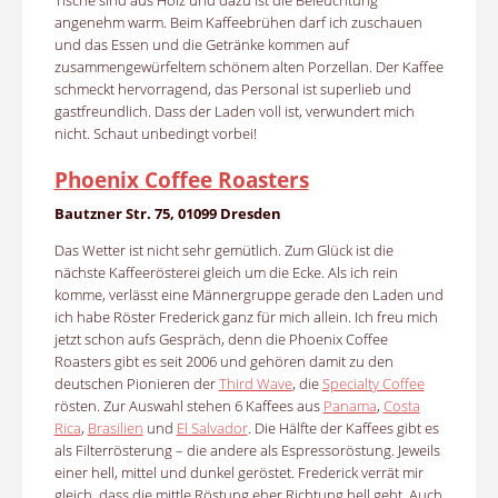
Tische sind aus Holz und dazu ist die Beleuchtung
angenehm warm. Beim Kaffeebrühen darf ich zuschauen
und das Essen und die Getränke kommen auf
zusammengewürfeltem schönem alten Porzellan. Der Kaffee
schmeckt hervorragend, das Personal ist superlieb und
gastfreundlich. Dass der Laden voll ist, verwundert mich
nicht. Schaut unbedingt vorbei!
Phoenix Coffee Roasters
Bautzner Str. 75, 01099 Dresden
Das Wetter ist nicht sehr gemütlich. Zum Glück ist die
nächste Kaffeerösterei gleich um die Ecke. Als ich rein
komme, verlässt eine Männergruppe gerade den Laden und
ich habe Röster Frederick ganz für mich allein. Ich freu mich
jetzt schon aufs Gespräch, denn die Phoenix Coffee
Roasters gibt es seit 2006 und gehören damit zu den
deutschen Pionieren der
Third Wave
, die
Specialty Coffee
rösten. Zur Auswahl stehen 6 Kaffees aus
Panama
,
Costa
Rica
,
Brasilien
und
El Salvador
. Die Hälfte der Kaffees gibt es
als Filterrösterung – die andere als Espressoröstung. Jeweils
einer hell, mittel und dunkel geröstet. Frederick verrät mir
gleich, dass die mittle Röstung eher Richtung hell geht. Auch