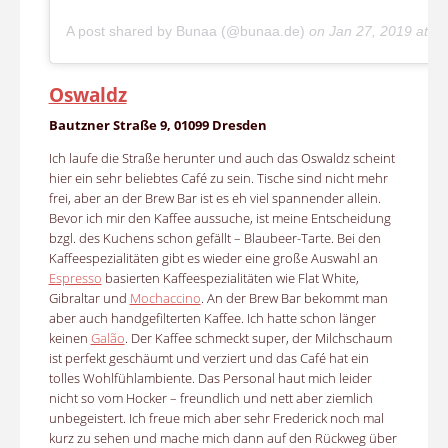
A post shared by Bunaa (@bunaa.de)
on
Jan 27, 2019 at 
Oswaldz
Bautzner Straße 9, 01099 Dresden
Ich laufe die Straße herunter und auch das Oswaldz scheint
hier ein sehr beliebtes Café zu sein. Tische sind nicht mehr
frei, aber an der Brew Bar ist es eh viel spannender allein.
Bevor ich mir den Kaffee aussuche, ist meine Entscheidung
bzgl. des Kuchens schon gefällt – Blaubeer-Tarte. Bei den
Kaffeespezialitäten gibt es wieder eine große Auswahl an
Espresso
basierten Kaffeespezialitäten wie Flat White,
Gibraltar und
Mochaccino
. An der Brew Bar bekommt man
aber auch handgefilterten Kaffee. Ich hatte schon länger
keinen
Galão
. Der Kaffee schmeckt super, der Milchschaum
ist perfekt geschäumt und verziert und das Café hat ein
tolles Wohlfühlambiente. Das Personal haut mich leider
nicht so vom Hocker – freundlich und nett aber ziemlich
unbegeistert. Ich freue mich aber sehr Frederick noch mal
kurz zu sehen und mache mich dann auf den Rückweg über