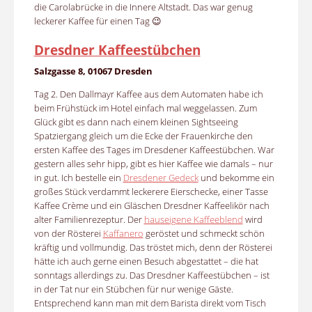
die Carolabrücke in die Innere Altstadt. Das war genug
leckerer Kaffee für einen Tag 😉
Dresdner Kaffeestübchen
Salzgasse 8, 01067 Dresden
Tag 2. Den Dallmayr Kaffee aus dem Automaten habe ich
beim Frühstück im Hotel einfach mal weggelassen. Zum
Glück gibt es dann nach einem kleinen Sightseeing
Spatziergang gleich um die Ecke der Frauenkirche den
ersten Kaffee des Tages im Dresdener Kaffeestübchen. War
gestern alles sehr hipp, gibt es hier Kaffee wie damals – nur
in gut. Ich bestelle ein
Dresdener Gedeck
und bekomme ein
großes Stück verdammt leckerere Eierschecke, einer Tasse
Kaffee Crème und ein Gläschen Dresdner Kaffeelikör nach
alter Familienrezeptur. Der
hauseigene Kaffeeblend
wird
von der Rösterei
Kaffanero
geröstet und schmeckt schön
kräftig und vollmundig. Das tröstet mich, denn der Rösterei
hätte ich auch gerne einen Besuch abgestattet – die hat
sonntags allerdings zu. Das Dresdner Kaffeestübchen – ist
in der Tat nur ein Stübchen für nur wenige Gäste.
Entsprechend kann man mit dem Barista direkt vom Tisch