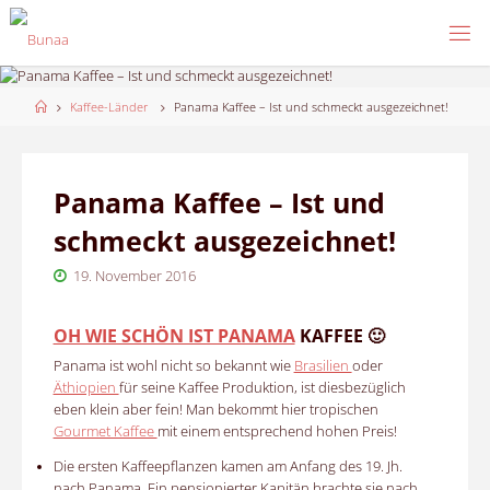
Skip
to
content
Home
Kaffee-Länder
Panama Kaffee – Ist und schmeckt ausgezeichnet!
Panama Kaffee – Ist und
schmeckt ausgezeichnet!
19. November 2016
OH WIE SCHÖN IST PANAMA
KAFFEE 🙂
Panama ist wohl nicht so bekannt wie
Brasilien
oder
Äthiopien
für seine Kaffee Produktion, ist diesbezüglich
eben klein aber fein! Man bekommt hier tropischen
Gourmet Kaffee
mit einem entsprechend hohen Preis!
Die ersten Kaffeepflanzen kamen am Anfang des 19. Jh.
nach Panama. Ein pensionierter Kapitän brachte sie nach