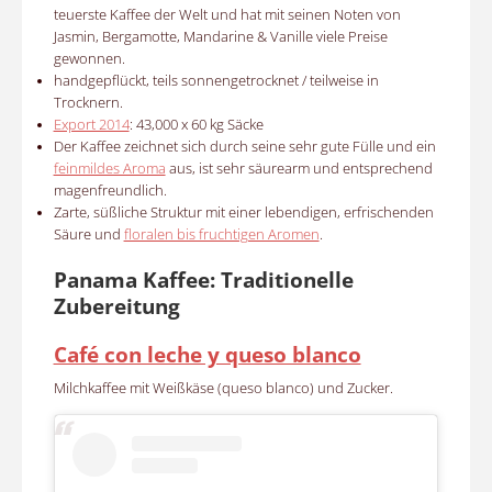
teuerste Kaffee der Welt und hat mit seinen Noten von
Jasmin, Bergamotte, Mandarine & Vanille viele Preise
gewonnen.
handgepflückt, teils sonnengetrocknet / teilweise in
Trocknern.
Export 2014
: 43,000 x 60 kg Säcke
Der Kaffee zeichnet sich durch seine sehr gute Fülle und ein
feinmildes Aroma
aus, ist sehr säurearm und entsprechend
magenfreundlich.
Zarte, süßliche Struktur mit einer lebendigen, erfrischenden
Säure und
floralen bis fruchtigen Aromen
.
Panama Kaffee: Traditionelle
Zubereitung
Café con leche y queso blanco
Milchkaffee mit Weißkäse (queso blanco) und Zucker.