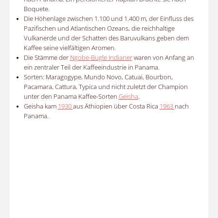
Boquete.
Die Höhenlage zwischen 1.100 und 1.400 m, der Einfluss des
Pazifischen und Atlantischen Ozeans, die reichhaltige
Vulkanerde und der Schatten des Baruvulkans geben dem
Kaffee seine vielfältigen Aromen.
Die Stämme der
Ngobe-Bugle Indianer
waren von Anfang an
ein zentraler Teil der Kaffeeindustrie in Panama.
Sorten: Maragogype, Mundo Novo, Catuai, Bourbon,
Pacamara, Cattura, Typica und nicht zuletzt der Champion
unter den Panama Kaffee-Sorten
Geisha
.
Gei­­s­ha kam
1930
aus Äthiopien über Costa Rica
1963
nach
Pa­na­­ma.