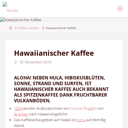
Skip
to
content
Home
Kaffee-Länder
Hawaiianischer Kaffee
Hawaiianischer Kaffee
18. November 2016
ALOHA! NEBEN HULA, HIBISKUSBLÜTEN,
SONNE, STRAND UND SURFEN, IST
HAWAIIANISCHER KAFFEE AUCH BEKANNT
ALS SPITZENKAFFEE DANK FRUCHTBARER
VULKANBÖDEN.
1828
wurden Arabicabohnen von
Samuel Ruggles
von
Brasilien
nach Hawaii eingeführt.
Das Kaffeeanbaugebiet auf Hawaii ist
Kona
auf dem Big
Island.