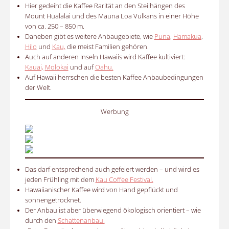
Hier gedeiht die Kaffee Rarität an den Steilhängen des
Mount Hualalai und des Mauna Loa Vulkans in einer Höhe
von ca. 250 – 850 m.
Daneben gibt es weitere Anbaugebiete, wie
Puna
,
Hamakua
,
Hilo
und
Kau,
die meist Familien gehören.
Auch auf anderen Inseln Hawaiis wird Kaffee kultiviert:
Kauai,
Molokai
und auf
Oahu.
Auf Hawaii herrschen die besten Kaffee Anbaubedingungen
der Welt.
Werbung
Das darf entsprechend auch gefeiert werden – und wird es
jeden Frühling mit dem
Kau Coffee Festival.
Hawaiianischer Kaffee wird von Hand gepflückt und
sonnengetrocknet.
Der Anbau ist aber überwiegend ökologisch orientiert – wie
durch den
Schattenanbau.