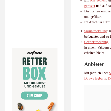
Ein
Kaffeeblend
un
geröstet
und auf c
Der Kaffee wird a
und gefiltert.
Im Anschuss nutzt 
Sprühtrocknung
: 
befeuchtet und zu
Gefriertrocknung
:
in einem Vakuum er
erhalten bleibt.
Anbieter
Mit jährlich über
$
Douwe Egberts
,
D