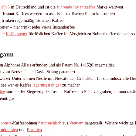
t
1943
in Deutschland und ist die
führende Instantkaffee
Marke weltweit.
n Instant Kaffees werden im asiatisch pazifischen Raum konsumiert.
n
trinken regelmäßig löslichen Kaffee.
reiter – hier trinkt jeder vierte
Instan
tkaffee.
 die
Kaffeesteuer
für löslichen Kaffee im Vergleich zu Bohnenkaffee doppelt so 
egann
 Alphonse Allais erfunden und als Patent Nr. 141520 angemeldet.
 vom Neuseeländer David Strang patentiert.
weizer Unternehmen Nestlé mit Nescafé den Grundstein für die industrielle Her
Idee war es Kaffee
lagerungsfähiger
zu machen.
ieg
startete der Siegeszug des Instant Kaffees im Schützengraben, da man tatsäc
enötigte.
obusta
-Kaffeebohnen
hauptsächlich
aus
Vietnam
hergestellt. Weitere wichtige
Indonesien
und
Brasilien
.