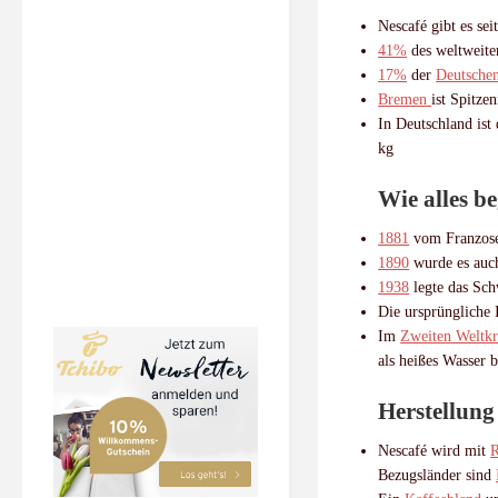
Nescafé gibt es sei
41%
des weltweite
17%
der
Deutsche
Bremen
ist Spitzen
In Deutschland ist
kg
Wie alles b
1881
vom Franzosen
1890
wurde es auch
1938
legte das Sch
Die ursprüngliche 
Im
Zweiten Weltkr
als heißes Wasser b
Herstellung
Nescafé wird mit
R
Bezugsländer sind