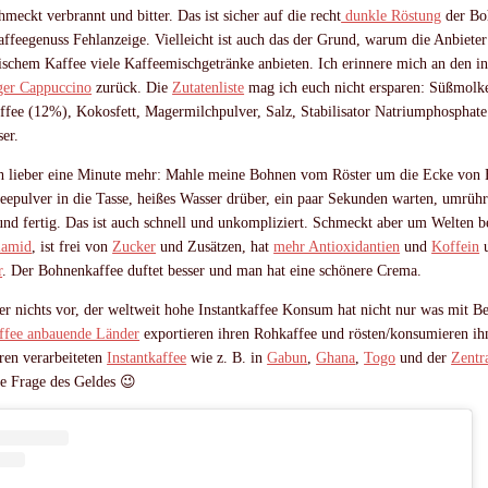
meckt verbrannt und bitter. Das ist sicher auf die recht
dunkle Röstung
der Bo
ffeegenuss Fehlanzeige. Vielleicht ist auch das der Grund, warum die Anbieter
ischem Kaffee viele Kaffeemischgetränke anbieten. Ich erinnere mich an den i
er Cappuccino
zurück. Die
Zutatenliste
mag ich euch nicht ersparen: Süßmolke
ffee (12%), Kokosfett, Magermilchpulver, Salz, Stabilisator Natriumphosphate
ser.
ich lieber eine Minute mehr: Mahle meine Bohnen vom Röster um die Ecke von
eepulver in die Tasse, heißes Wasser drüber, ein paar Sekunden warten, umrühr
 und fertig. Das ist auch schnell und unkompliziert. Schmeckt aber um Welten b
lamid
, ist frei von
Zucker
und Zusätzen, hat
mehr Antioxidantien
und
Koffein
u
r
. Der Bohnenkaffee duftet besser und man hat eine schönere Crema.
r nichts vor, der weltweit hohe Instantkaffee Konsum hat nicht nur was mit B
ffee anbauende Länder
exportieren ihren Rohkaffee und rösten/konsumieren ih
ren verarbeiteten
Instantkaffee
wie z. B. in
Gabun
,
Ghana
,
Togo
und der
Zentr
ne Frage des Geldes 😉