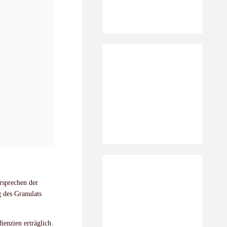
rsprechen der
g des Granulats
enzien erträglich.