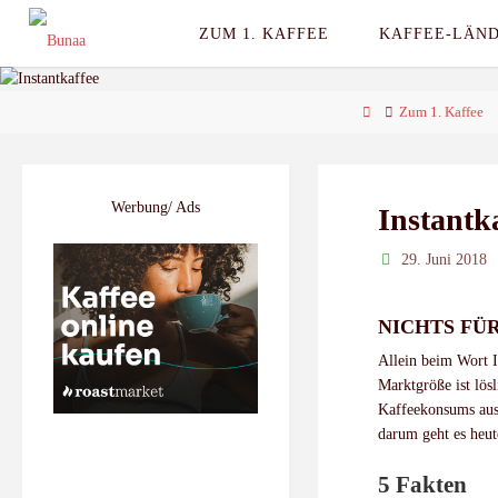
Skip
ZUM 1. KAFFEE
KAFFEE-LÄN
to
content
Home
Zum 1. Kaffee
Werbung/ Ads
Instantk
29. Juni 2018
NICHTS FÜ
Allein beim Wort I
Marktgröße ist lös
Kaffeekonsums aus.
darum geht es heut
5 Fakten