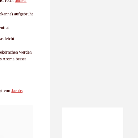
st recht
dunkel
sokanne) aufgebrüht
ntrat.
as leicht
feekörnchen werden
as Aroma besser
lgt von
Jacobs