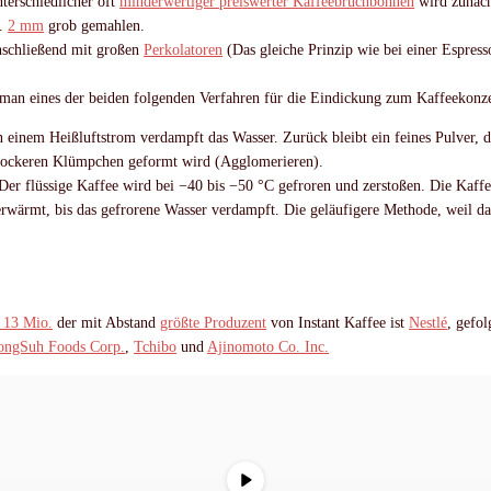
terschiedlicher oft
minderwertiger preiswerter Kaffeebruchbohnen
wird zunäch
a.
2 mm
grob gemahlen.
nschließend mit großen
Perkolatoren
(Das gleiche Prinzip wie bei einer Espres
man eines der beiden folgenden Verfahren für die Eindickung zum Kaffeekonze
In einem Heißluftstrom verdampft das Wasser. Zurück bleibt ein feines Pulver, d
 lockeren Klümpchen geformt wird (Agglomerieren).
 Der flüssige Kaffee wird bei −40 bis −50 °C gefroren und zerstoßen. Die Kaf
wärmt, bis das gefrorene Wasser verdampft. Die geläufigere Methode, weil d
 13 Mio.
der mit Abstand
größte Produzent
von Instant Kaffee ist
Nestlé
, gefo
ongSuh Foods Corp.
,
Tchibo
und
Ajinomoto Co. Inc.