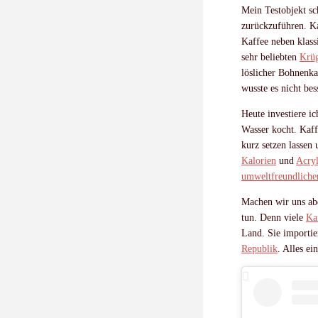
Mein Testobjekt sch
zurückzuführen. Ka
Kaffee neben klass
sehr beliebten
Krüg
löslicher Bohnenka
wusste es nicht bes
Heute investiere 
Wasser kocht. Kaff
kurz setzen lassen
Kalorien
und
Acry
umweltfreundliche
Machen wir uns abe
tun. Denn viele
Ka
Land. Sie importie
Republik
. Alles ei