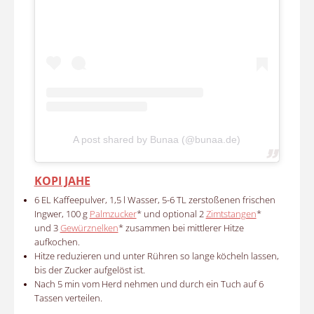
A post shared by Bunaa (@bunaa.de)
KOPI JAHE
6 EL Kaffeepulver, 1,5 l Wasser, 5-6 TL zerstoßenen frischen
Ingwer, 100 g
Palmzucker
* und optional 2
Zimtstangen
*
und 3
Gewürznelken
* zusammen bei mittlerer Hitze
aufkochen.
Hitze reduzieren und unter Rühren so lange köcheln lassen,
bis der Zucker aufgelöst ist.
Nach 5 min vom Herd nehmen und durch ein Tuch auf 6
Tassen verteilen.