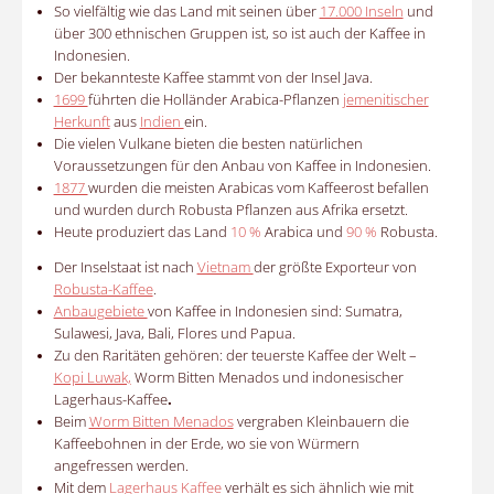
So vielfältig wie das Land mit seinen über
17.000 Inseln
und
über 300 ethnischen Gruppen ist, so ist auch der Kaffee in
Indonesien.
Der bekannteste Kaffee stammt von der Insel Java.
1699
führten die Holländer Arabica-Pflanzen
jemenitischer
Herkunft
aus
Indien
ein.
Die vielen Vulkane bieten die besten natürlichen
Voraussetzungen für den Anbau von Kaffee in Indonesien.
1877
wurden die meisten Arabicas vom Kaffeerost befallen
und wurden durch Robusta Pflanzen aus Afrika ersetzt.
Heute produziert das Land
10 %
Arabica und
90 %
Robusta.
Der Inselstaat ist nach
Vietnam
der größte Exporteur von
Robusta-Kaffee
.
Anbaugebiete
von Kaffee in Indonesien sind: Sumatra,
Sulawesi, Java, Bali, Flores und Papua.
Zu den Raritäten gehören: der teuerste Kaffee der Welt –
Kopi Luwak,
Worm Bitten Menados und indonesischer
Lagerhaus-Kaffee
.
Beim
Worm Bitten Menados
vergraben Kleinbauern die
Kaffeebohnen in der Erde, wo sie von Würmern
angefressen werden.
Mit dem
Lagerhaus Kaffee
verhält es sich ähnlich wie mit