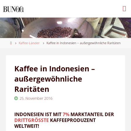
Skip
to
content
Home
Kaffee-Länder
Kaffee in Indonesien – außergewöhnliche Raritäten
Kaffee in Indonesien –
außergewöhnliche
Raritäten
25. November 2016
INDONESIEN IST MIT
7%
MARKTANTEIL DER
DRITTGRÖSSTE
KAFFEEPRODUZENT
WELTWEIT!