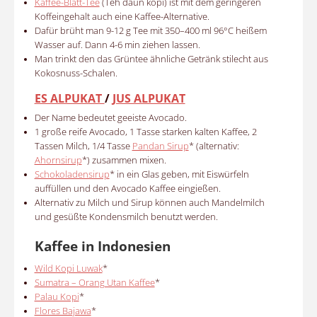
Kaffee-Blatt-Tee
(Teh daun kopi) ist mit dem geringeren
Koffeingehalt auch eine Kaffee-Alternative.
Dafür brüht man 9-12 g Tee mit 350–400 ml 96°C heißem
Wasser auf. Dann 4-6 min ziehen lassen.
Man trinkt den das Grüntee ähnliche Getränk stilecht aus
Kokosnuss-Schalen.
ES ALPUKAT
/
JUS ALPUKAT
Der Name bedeutet geeiste Avocado.
1 große reife Avocado, 1 Tasse starken kalten Kaffee, 2
Tassen Milch, 1/4 Tasse
Pandan Sirup
* (alternativ:
Ahornsirup
*) zusammen mixen.
Schokoladensirup
* in ein Glas geben, mit Eiswürfeln
auffüllen und den Avocado Kaffee eingießen.
Alternativ zu Milch und Sirup können auch Mandelmilch
und gesüßte Kondensmilch benutzt werden.
Kaffee in Indonesien
Wild Kopi Luwak
*
Sumatra – Orang Utan Kaffee
*
Palau Kopi
*
Flores Bajawa
*