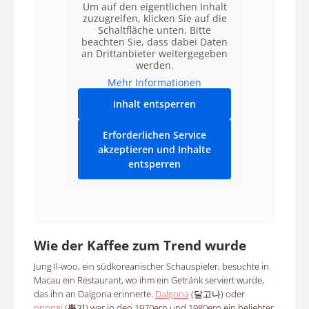
Um auf den eigentlichen Inhalt
zuzugreifen, klicken Sie auf die
Schaltfläche unten. Bitte
beachten Sie, dass dabei Daten
an Drittanbieter weitergegeben
werden.
Mehr Informationen
Inhalt entsperren
Erforderlichen Service
akzeptieren und Inhalte
entsperren
Wie der Kaffee zum Trend wurde
Jung Il-woo, ein südkoreanischer Schauspieler, besuchte in
Macau ein Restaurant, wo ihm ein Getränk serviert wurde,
das ihn an Dalgona erinnerte.
Dalgona
(달고나) oder
ppopgi
(뽑기) war in den 1970ern und 1980ern ein beliebter