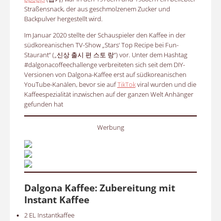
Straßensnack, der aus geschmolzenem Zucker und
Backpulver hergestellt wird
.
Im Januar 2020 stellte der Schauspieler den Kaffee in der
südkoreanischen TV-Show „Stars‘ Top Recipe bei Fun-
Staurant“ („신상 출시 편 스토 랑“) vor. Unter dem Hashtag
#dalgonacoffeechallenge verbreiteten sich seit dem DIY-
Versionen von Dalgona-Kaffee erst auf südkoreanischen
YouTube-Kanälen, bevor sie auf
TikTok
viral wurden und die
Kaffeespezialität inzwischen auf der ganzen Welt Anhänger
gefunden hat
Werbung
Dalgona Kaffee: Zubereitung mit
Instant Kaffee
2 EL Instantkaffee