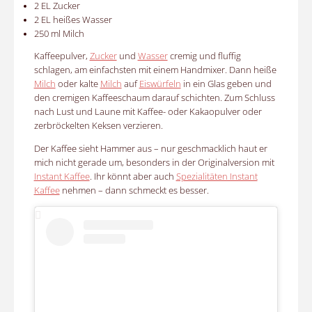
2 EL Zucker
2 EL heißes Wasser
250 ml Milch
Kaffeepulver,
Zucker
und
Wasser
cremig und fluffig
schlagen, am einfachsten mit einem Handmixer. Dann heiße
Milch
oder kalte
Milch
auf
Eiswürfeln
in ein Glas geben und
den cremigen Kaffeeschaum darauf schichten. Zum Schluss
nach Lust und Laune mit Kaffee- oder Kakaopulver oder
zerbröckelten Keksen
verzieren.
Der Kaffee sieht Hammer aus – nur geschmacklich haut er
mich nicht gerade um, besonders in der Originalversion mit
Instant Kaffee
. Ihr könnt aber auch
Spezialitäten Instant
Kaffee
nehmen – dann schmeckt es besser.