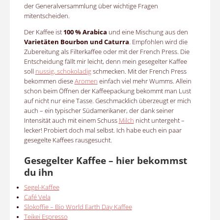
der Generalversammlung über wichtige Fragen
mitentscheiden.
Der Kaffee ist
100 % Arabica
und eine Mischung aus den
Varietäten Bourbon und Caturra
. Empfohlen wird die
Zubereitung als Filterkaffee oder mit der French Press. Die
Entscheidung fällt mir leicht, denn mein gesegelter Kaffee
soll
nussig, schokoladig
schmecken. Mit der French Press
bekommen diese
Aromen
einfach viel mehr Wumms. Allein
schon beim Öffnen der Kaffeepackung bekommt man Lust
auf nicht nur eine Tasse. Geschmacklich überzeugt er mich
auch – ein typischer Südamerikaner, der dank seiner
Intensität auch mit einem Schuss
Milch
nicht untergeht –
lecker! Probiert doch mal selbst. Ich habe euch ein paar
gesegelte Kaffees rausgesucht.
Gesegelter Kaffee – hier bekommst
du ihn
Segel-Kaffee
Café Vela
Slokoffie – Bio World Earth Day Kaffee
Teikei Espresso