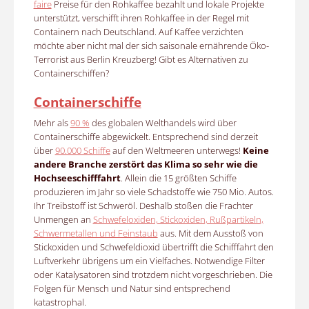
faire
Preise für den Rohkaffee bezahlt und lokale Projekte
unterstützt, verschifft ihren Rohkaffee in der Regel mit
Containern nach Deutschland. Auf Kaffee verzichten
möchte aber nicht mal der sich saisonale ernährende Öko-
Terrorist aus Berlin Kreuzberg! Gibt es Alternativen zu
Containerschiffen?
Containerschiffe
Mehr als
90 %
des globalen Welthandels wird über
Containerschiffe abgewickelt. Entsprechend sind derzeit
über
90.000 Schiffe
auf den Weltmeeren unterwegs!
Keine
andere Branche zerstört das Klima so sehr wie die
Hochseeschifffahrt
. Allein die 15 größten Schiffe
produzieren im Jahr so viele Schadstoffe wie 750 Mio. Autos.
Ihr Treibstoff ist Schweröl. Deshalb stoßen die Frachter
Unmengen an
Schwefeloxiden, Stickoxiden, Rußpartikeln,
Schwermetallen und Feinstaub
aus. Mit dem Ausstoß von
Stickoxiden und Schwefeldioxid übertrifft die Schifffahrt den
Luftverkehr übrigens um ein Vielfaches. Notwendige Filter
oder Katalysatoren sind trotzdem nicht vorgeschrieben. Die
Folgen für Mensch und Natur sind entsprechend
katastrophal.