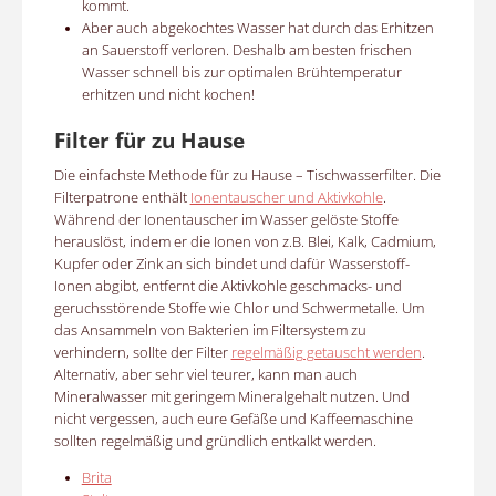
kommt.
Aber auch abgekochtes Wasser hat durch das Erhitzen
an Sauerstoff verloren. Deshalb am besten frischen
Wasser schnell bis zur optimalen Brühtemperatur
erhitzen und nicht kochen!
Filter für zu Hause
Die einfachste Methode für zu Hause – Tischwasserfilter. Die
Filterpatrone enthält
Ionentauscher und Aktivkohle
.
Während der Ionentauscher im Wasser gelöste Stoffe
herauslöst, indem er die Ionen von z.B. Blei, Kalk, Cadmium,
Kupfer oder Zink an sich bindet und dafür Wasserstoff-
Ionen abgibt, entfernt die
Aktivkohle geschmacks- und
geruchsstörende Stoffe
wie Chlor und Schwermetalle. Um
das Ansammeln von Bakterien im Filtersystem zu
verhindern, sollte der Filter
regelmäßig getauscht werden
.
Alternativ, aber sehr viel teurer, kann man auch
Mineralwasser mit geringem Mineralgehalt nutzen. Und
nicht vergessen, auch eure Gefäße und Kaffeemaschine
sollten regelmäßig und gründlich entkalkt werden.
Brita