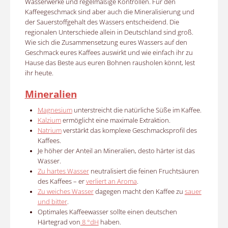
Wasserwerke und regelmäßige Kontrollen. Für den
Kaffeegeschmack sind aber auch die Mineralisierung und
der Sauerstoffgehalt des Wassers entscheidend. Die
regionalen Unterschiede allein in Deutschland sind groß.
Wie sich die Zusammensetzung eures Wassers auf den
Geschmack eures Kaffees auswirkt und wie einfach ihr zu
Hause das Beste aus euren Bohnen rausholen könnt, lest
ihr heute.
Mineralien
Magnesium
unterstreicht die natürliche Süße im Kaffee.
Kalzium
ermöglicht eine maximale Extraktion.
Natrium
verstärkt das komplexe Geschmacksprofil des
Kaffees.
Je höher der Anteil an Mineralien, desto härter ist das
Wasser.
Zu hartes Wasser
neutralisiert die feinen Fruchtsäuren
des Kaffees – er
verliert an Aroma
.
Zu weiches Wasser
dagegen macht den Kaffee zu
sauer
und bitter
.
Optimales Kaffeewasser sollte einen deutschen
Härtegrad von
8 °dH
haben.