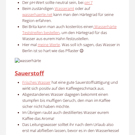
Der pH-Wert sollte neutral sein, bei
pH 7
Beim zuständigen
Wasseramt
oder auf
wasserhaerte.net
kann man den Härtegrad für seine
Region erfahren.
Bei Brita kann man auch kostenlos einen
Wasserhärte
Teststreifen bestellen
, um den Härtegrad für das
Wasser aus eurem Hahn festzustellen.
Hier mal
meine Werte
. Was soll ich sagen, das Wasser in
Berlin ist so hart wie das Pflaster 😉
Sauerstoff
Frisches Wasser
hat eine gute Sauerstoffsättigung und
wirkt sich positiv auf den Kaffeegeschmack aus.
Abgestandenes Wasser dagegen bekommt einen
stumpfen bis muffigen Geruch, den man im Kaffee
sicher nicht haben möchte.
Im Übrigen raubt auch destilliertes Wasser eurem
Kaffee das Aroma!
Das Leitungswasser solltet ihr nach dem Urlaub also
erst mal abfließen lassen, bevor es in den Wasserkessel