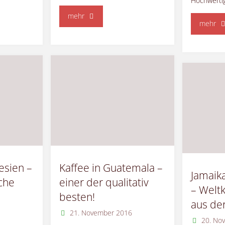
Hochwerti
"Kubanischer
mehr
"Ka
mehr
Kaffee
in
–
Süd
von
der
Bohne
in
die
esien –
Kaffee in Guatemala –
Jamaik
che
einer der qualitativ
Tasse"
– Weltk
besten!
aus der
6
21. November 2016
20. No