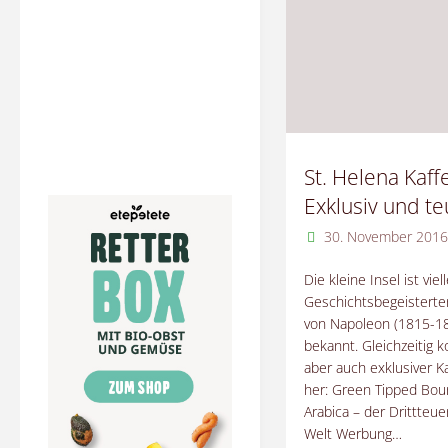
Einer
der
besten
weltweit!"
St. Helena Kaff
Exklusiv und te
30. November 201
Die kleine Insel ist viel
Geschichtsbegeisterten
von Napoleon (1815-1
bekannt. Gleichzeitig 
aber auch exklusiver K
her: Green Tipped Bou
Arabica – der Drittteue
Welt Werbung…