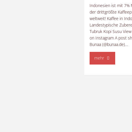
Indonesien ist mit 7% 
der drittgrößte Kaffee
weltweit! Kaffee in Ind
Landestypische Zubere
Tubruk Kopi Susu View 
on Instagram A post s
Bunaa (@bunaa.de)…
"Kaffee
mehr
in
Indonesien
–
außergewöhnli
Raritäten"