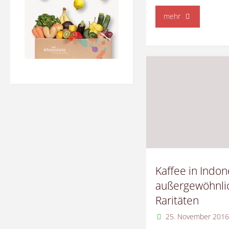
"St.
mehr
Helena
Kaffee
–
Exklusiv
und
teuer"
Kaffee in Indon
außergewöhnli
Raritäten
25. November 201