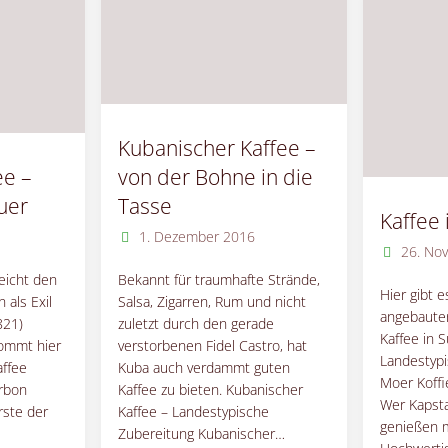
Ec
Rarität"
–
Es
de
Kubanischer Kaffee –
Ca
ee –
von der Bohne in die
uer
Tasse
un
Kaffee 
6
1. Dezember 2016
26. No
me
leicht den
Bekannt für traumhafte Strände,
Hier gibt 
 als Exil
Salsa, Zigarren, Rum und nicht
angebauten
821)
zuletzt durch den gerade
Kaffee in S
kommt hier
verstorbenen Fidel Castro, hat
Landestyp
affee
Kuba auch verdammt guten
Moer Koffi
rbon
Kaffee zu bieten. Kubanischer
Wer Kapsta
rste der
Kaffee – Landestypische
genießen 
Zubereitung Kubanischer…