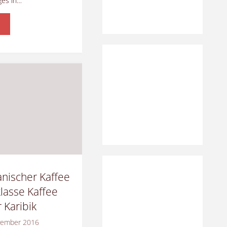
ges in…
ffee
afrika"
anischer Kaffee
lasse Kaffee
 Karibik
vember 2016