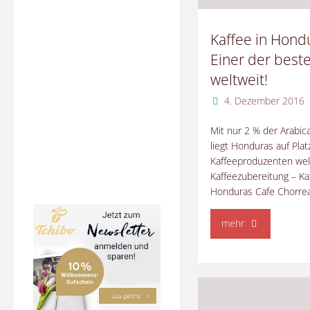
Kaffee in Hond
Einer der best
weltweit!
4. Dezember 2016
Mit nur 2 % der Arabic
liegt Honduras auf Plat
Kaffeeproduzenten wel
Kaffeezubereitung – Kaf
Honduras Cafe Chorre
"Kaffee
mehr
in
Honduras
–