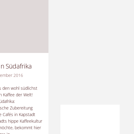
uador
encia
fé
d
in Südafrika
vember 2016
hr"
es den wohl südlichst
 Kaffee der Welt!
üdafrika:
ische Zubereitung
e Cafés in Kapstadt
dts hippe Kaffeekultur
möchte, bekommt hier