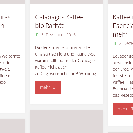
uras –
Galapagos Kaffee –
Kaffee 
en
bio Rarität
Esenci
mehr
3. Dezember 2016
2. Dez
Da denkt man erst mal an die
einzigartige Flora und Fauna. Aber
a Welternte
Ecuador ge
warum sollte dann der Galapagos
z 7 der
abwechslu
Kaffee nicht auch
tweit.
der Erde,
außergewöhnlich sein?! Werbung
fee in
feststellte
ado
Kaffee! Ha
"Galapagos
mehr
Esencia de
das Rezep
Kaffee
"Ka
mehr
–
in
bio