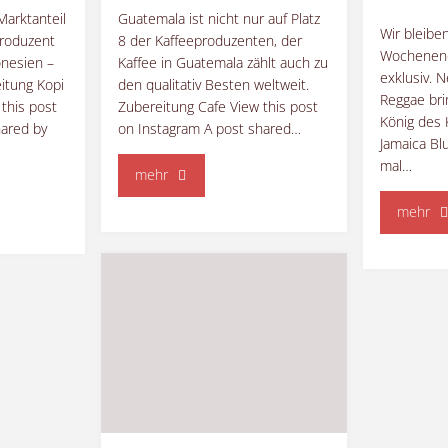
Marktanteil
Guatemala ist nicht nur auf Platz
Wir bleibe
produzent
8 der Kaffeeproduzenten, der
Wochenend
onesien –
Kaffee in Guatemala zählt auch zu
exklusiv. 
itung Kopi
den qualitativ Besten weltweit.
Reggae bri
this post
Zubereitung Cafe View this post
König des 
hared by
on Instagram A post shared…
Jamaica Bl
mal…
"Kaffee
mehr
"J
mehr
in
Ka
Guatemala
–
–
We
einer
che
Ka
der
au
qualitativ