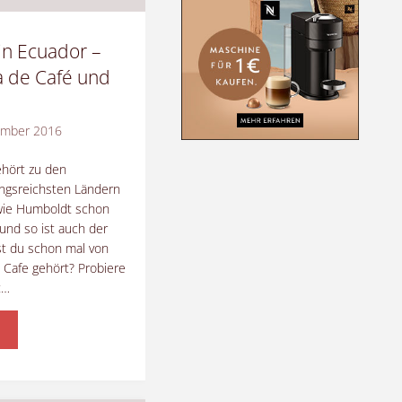
in Ecuador –
a de Café und
ember 2016
hört zu den
ngsreichsten Ländern
 wie Humboldt schon
 und so ist auch der
st du schon mal von
 Cafe gehört? Probiere
t…
ffee