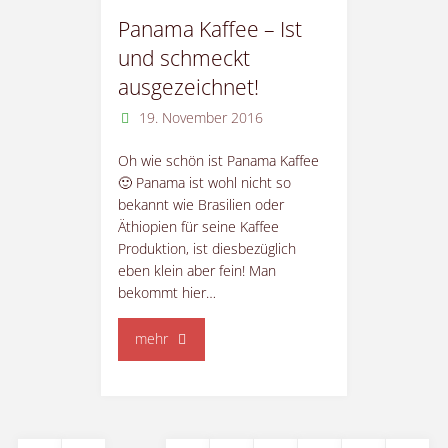
de
besten!"
Panama Kaffee – Ist
und schmeckt
Kar
ausgezeichnet!
19. November 2016
Oh wie schön ist Panama Kaffee
🙂 Panama ist wohl nicht so
bekannt wie Brasilien oder
Äthiopien für seine Kaffee
Produktion, ist diesbezüglich
eben klein aber fein! Man
bekommt hier…
"Panama
mehr
Kaffee
–