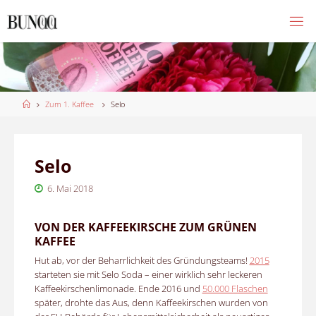
Skip
to
content
Home
Zum 1. Kaffee
Selo
Selo
6. Mai 2018
VON DER KAFFEEKIRSCHE ZUM GRÜNEN
KAFFEE
Hut ab, vor der Beharrlichkeit des Gründungsteams!
2015
starteten sie mit Selo Soda – einer wirklich sehr leckeren
Kaffeekirschenlimonade. Ende 2016 und
50.000 Flaschen
später, drohte das Aus, denn Kaffeekirschen wurden von