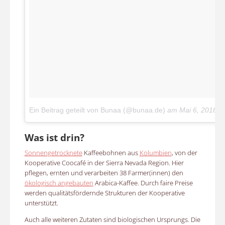
Ein Beitrag geteilt von Bunaa (@bunaa.de)
am
Mai 6, 2018 
Was ist drin?
Sonnengetrocknete
Kaffeebohnen aus
Kolumbien
, von der
Kooperative Coocafé in der Sierra Nevada Region. Hier
pflegen, ernten und verarbeiten 38 Farmer(innen) den
ökologisch angebauten
Arabica-Kaffee. Durch faire Preise
werden qualitätsfördernde Strukturen der Kooperative
unterstützt.
Auch alle weiteren Zutaten sind biologischen Ursprungs. Die