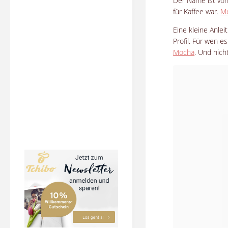
Der Name ist vo
für Kaffee war.
Me
Eine kleine Anle
Profil. Für wen e
Mocha
. Und nich