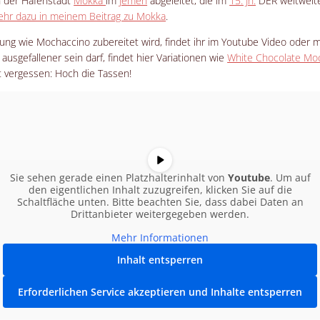
n der Hafenstadt
Mokka
im
Jemen
abgeleitet, die im
15. Jh.
DER weltweit
hr dazu in meinem Beitrag zu Mokka
.
itung wie Mochaccino zubereitet wird, findet ihr im Youtube Video oder
s ausgefallener sein darf, findet hier Variationen wie
White Chocolate Mo
t vergessen: Hoch die Tassen!
Sie sehen gerade einen Platzhalterinhalt von
Youtube
. Um auf
den eigentlichen Inhalt zuzugreifen, klicken Sie auf die
Schaltfläche unten. Bitte beachten Sie, dass dabei Daten an
Drittanbieter weitergegeben werden.
Mehr Informationen
Inhalt entsperren
Erforderlichen Service akzeptieren und Inhalte entsperren