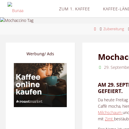
Skip
ZUM 1. KAFFEE
KAFFEE-LÄN
to
content
Home
Zubereitung
Werbung/ Ads
Mochac
29. Septembe
AM 29. SEP
GEFEIERT.
Da heute Freitag 
Caffè mocha, hie
Milchschaum
un
mit
Zimt
bestäub