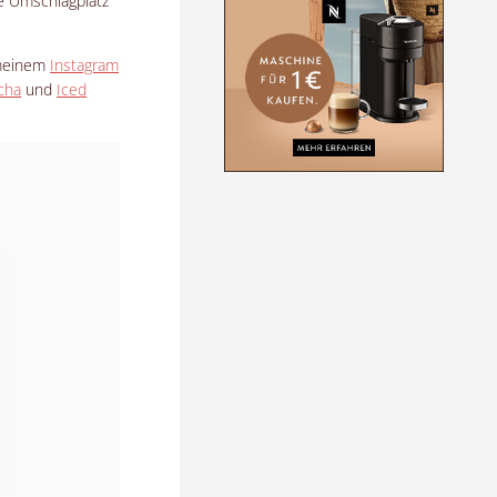
e Umschlagplatz
 meinem
Instagram
cha
und
Iced