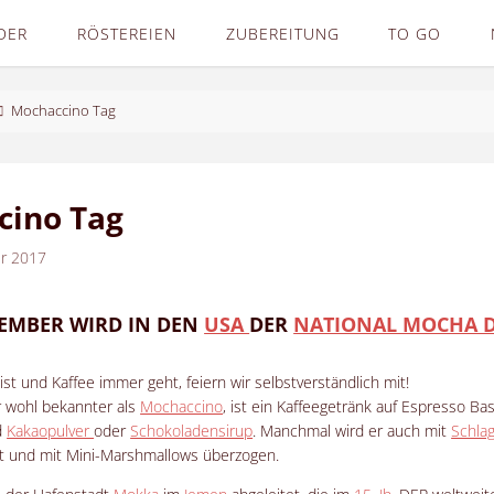
DER
RÖSTEREIEN
ZUBEREITUNG
TO GO
Mochaccino Tag
cino Tag
r 2017
TEMBER WIRD IN DEN
USA
DER
NATIONAL MOCHA 
ist und Kaffee immer geht, feiern wir selbstverständlich mit!
r wohl bekannter als
Mochaccino
,
ist ein Kaffeegetränk auf Espresso Bas
d
Kakaopulver
oder
Schokoladensirup
. Manchmal wird er auch mit
Schla
t und mit Mini-Marshmallows überzogen.