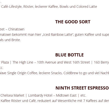
.
 Café-Lifestyle, Röster, leckerer Kaffee, Bowls und Colored Latte
THE GOOD SORT
reet – Chinatown
inatown bekommt man hier „Iced Rainbow Latte“, guten Kaffee und supe
ls und Brote.
BLUE BOTTLE
r Plaza | The High Line – 10th Avenue and West 16th Street | 160 Berry
tc.
Wave Single Origin Coffee, leckere Snacks, ColdBrew to go und viel Nachh
NINTH STREET ESPRESSO
 Chelsea Market | Lombardy Hotel – Midtown East | etc.
n Kaffee Röster und Café, reduziert auf Wesentliche mit 7 Kaffees auf der