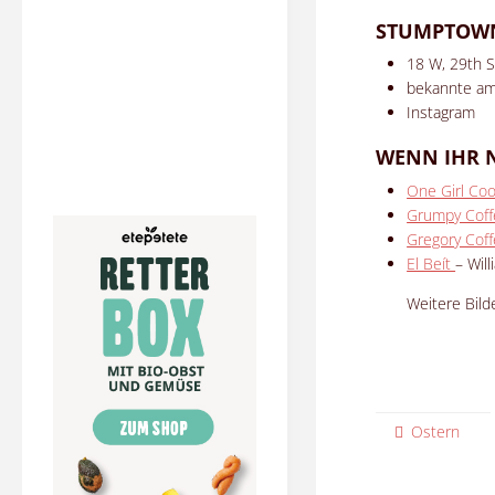
STUMPTOWN
18 W, 29th S
bekannte ame
Instagram
WENN IHR 
One Girl Coo
Grumpy Coff
Gregory Cof
El Beít
– Wil
Weitere Bild
Ostern