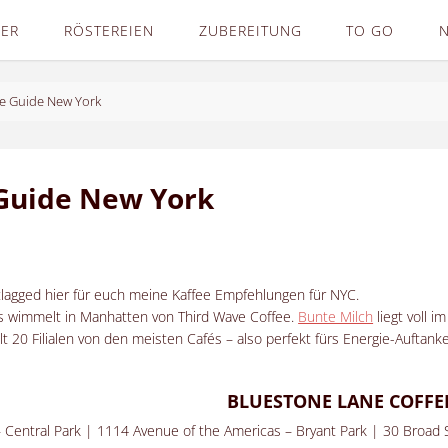
DER
RÖSTEREIEN
ZUBEREITUNG
TO GO
e Guide New York
Guide New York
lagged hier für euch meine Kaffee Empfehlungen für NYC.
s wimmelt in Manhatten von Third Wave Coffee.
Bunte Milch
liegt voll i
hlt 20 Filialen von den meisten Cafés – also perfekt fürs Energie-Auftan
BLUESTONE LANE COFFE
– Central Park | 1114 Avenue of the Americas – Bryant Park | 30 Broad S