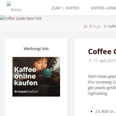
Skip
ZUM 1. KAFFEE
KAFFEE-LÄN
to
content
Home
to go
Coffe
Werbung/ Ads
Coffee 
17. April 2017
Noch etwas gejet
Eins vorneweg: E
gibt jeweils gefü
Sightseeing.
2 E 90th St 