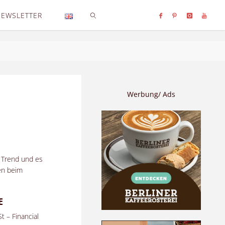
NEWSLETTER
SEARCH
Werbung/ Ads
m Trend und es
ken beim
E
t – Financial