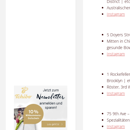
District | etc
Australischer
Instagram
5 Doyers St
Mitten in Ch
gesunde Bow
Instagram
1 Rockefelle
Brooklyn | e
Röster, 3rd 
Instagram
75 9th Ave –
Spezialitäte
Instagram