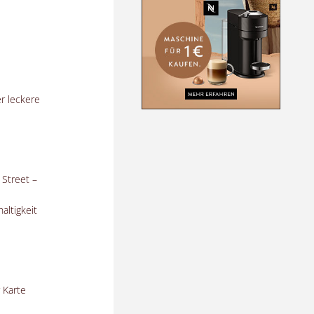
r leckere
 Street –
altigkeit
 Karte