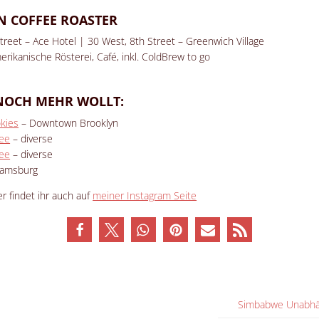
 COFFEE ROASTER
treet – Ace Hotel | 30 West, 8th Street – Greenwich Village
rikanische Rösterei, Café, inkl. ColdBrew to go
NOCH MEHR WOLLT:
kies
– Downtown Brooklyn
ee
– diverse
fee
– diverse
liamsburg
er findet ihr auch auf
meiner Instagram Seite
Simbabwe Unabhän