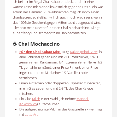
ich bei mir im Regal Chai Kakao entdeckt und mir eine
warme Tasse mit Mandelkokosmilch gegönnt. Das allein war
schon der Hammer. Zu Weihnachten mag ich noch einen
draufsetzen, schließlich will ich auch noch wach sein, wenn
das 1001ste Geschenk gegen Mitternacht ausgepackt wird.
Hier also mein Rezept für einen Chai Mochacchino. Klingt
super fancy und schmeckt zum Dahinschmelzen.
☕ Chai Mochaccino
Für den Chai Kakao Mix:
100 g
Kakao (mind. 70%)
in
eine Schüssel geben und mit 2 EL Rohrzucker, 1/4 TL
gemahlenem Kardamom, 1/4 TL gemahlener Nelke, 1/2
TL gemahlenem Zimt, einer Prise Piment, einer Prise
Ingwer und dem Mark einer 1/2 Vanilleschote
vermischen.
Einen einfachen oder doppelten Espresso zubereiten,
in ein Glas geben und mit 2-3 TL des Chai Kakaos
mischen.
Ein Glas
Milch
eurer Wahl (ich nehme
Mandel-
Kokosmilch
) aufschäumen.
Die aufgeschäumte Milch in das Glas gießen – wer mag
mit
Latte Art
.