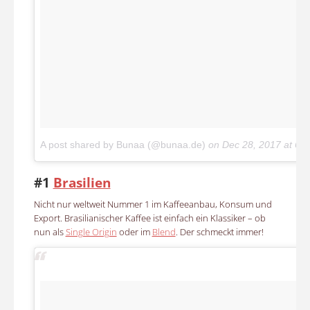
A post shared by Bunaa (@bunaa.de)
on
Dec 28, 2017 at 6:
#1
Brasilien
Nicht nur weltweit Nummer 1 im Kaffeeanbau, Konsum und
Export. Brasilianischer Kaffee ist einfach ein Klassiker – ob
nun als
Single Origin
oder im
Blend
. Der schmeckt immer!