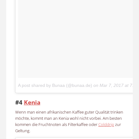
A post shared by Bunaa (@bunaa.de)
on
Mar 7, 2017 at 7:4
#4
Kenia
Wenn man einen afrikanischen Kaffee guter Qualität trinken
möchte, kommt man an Kenia wohl nicht vorbei. Am besten
kommen die Fruchtnoten als Filterkaffee oder
Colddrip
zur
Geltung.