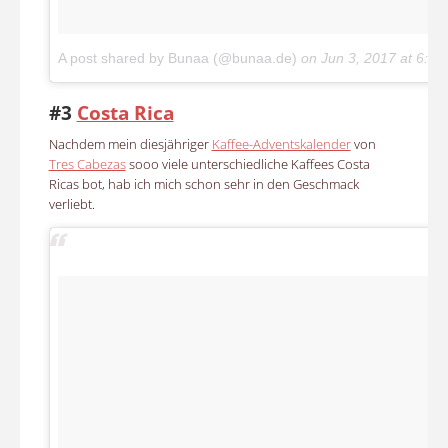
A post shared by Bunaa (@bunaa.de)
on
Jun 3, 2017 at 6:0
#3
Costa Rica
Nachdem mein diesjähriger
Kaffee-Adventskalender
von
Tres Cabezas
sooo viele unterschiedliche Kaffees Costa
Ricas bot, hab ich mich schon sehr in den Geschmack
verliebt.