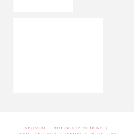
IMPRESSUM
|
DATENSCHUTZERKLÄRUNG
|
BUNAA – ÜBER MICH
|
KONTAKT
|
PRESSE
|