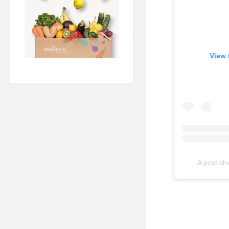
View 
A post s