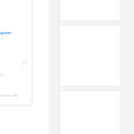
tagram
bunaa.de)