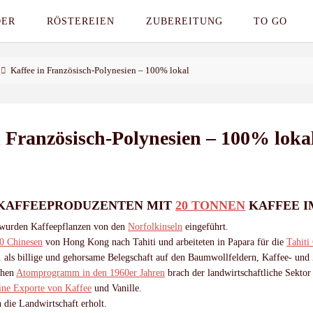
DER
RÖSTEREIEN
ZUBEREITUNG
TO GO
Kaffee in Französisch-Polynesien – 100% lokal
n Französisch-Polynesien – 100% loka
R KAFFEEPRODUZENTEN MIT
20 TONNEN
KAFFEE I
wurden Kaffeepflanzen von den
Norfolkinseln
eingeführt.
00
Chinesen
von Hong Kong nach Tahiti und arbeiteten in Papara für die
Tahiti
. als billige und gehorsame Belegschaft auf den Baumwollfeldern, Kaffee- und
chen
Atomprogramm in den 1960er Jahren
brach der landwirtschaftliche Sektor
ine Exporte von Kaffee
und Vanille.
 die Landwirtschaft erholt.