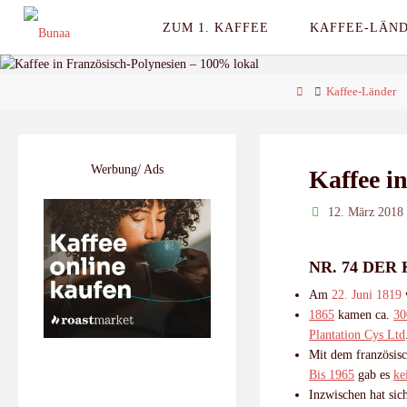
Skip
ZUM 1. KAFFEE
KAFFEE-LÄN
to
content
Home
Kaffee-Länder
Werbung/ Ads
Kaffee i
12. März 2018
NR. 74 DE
Am
22. Juni 1819
1865
kamen ca.
3
Plantation Cys Ltd
Mit dem französis
Bis 1965
gab es
ke
Inzwischen hat sich