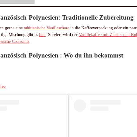
ranzösisch-Polynesien: Traditionelle Zubereitung
ben gerne eine
tahitianische Vanilleschote
in die Kaffeeverpackung oder ein paar
ertige Mischung gibt es
hier
. Serviert wird der
Vanillekaffee mit Zucker und K
ösische
Croissants
.
ranzösisch-Polynesien : Wo du ihn bekommst
ffee