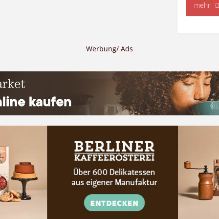
"C
mehr
Co
Werbung/ Ads