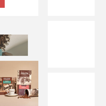
amping
ffee"