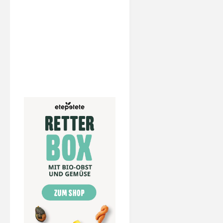
–
Eine
Kaffeereise
zum
Ursprung"