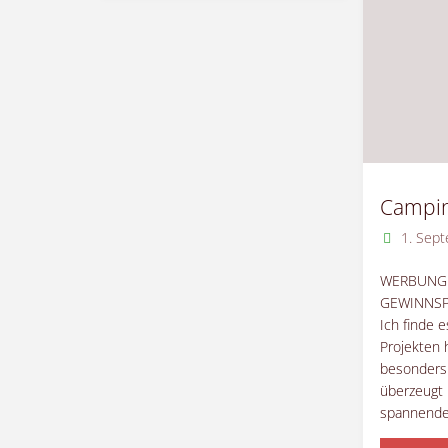
adé
–
Fair
Roast"
Campin
1. Sep
WERBUNG 
GEWINNSPIE
Ich finde e
Projekten 
besonders
überzeugt 
spannende