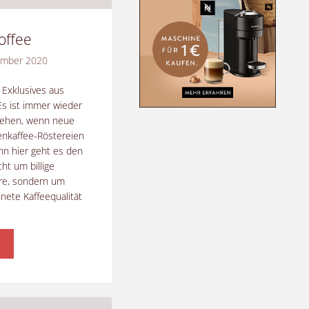
offee
ember 2020
xklusives aus
s ist immer wieder
sehen, wenn neue
tenkaffee-Röstereien
nn hier geht es den
ht um billige
e, sondern um
nete Kaffeequalität
ora
ffee"