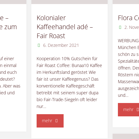
e –
Kolonialer
Flora C
se zum
Kaffeehandel adé –
2. Nov
Fair Roast
WERBUNG E
6. Dezember 2021
München E
schön zu 
uf einer
Kooperation 10% Gutschein für
Spezialitä
n einmal
Fair Roast Coffee: Bunaa10 Kaffee
öffnen. De
 und euch
im Herkunftsland geröstet Wie
Röstern nic
deutet?
fair ist unser Kaffeegenuss? Das
Massenwar
a. Aber was
konventionelle Kaffeegeschäft
ausgezeich
hied und
betreibt mit seinem super dupa
und…
bio Fair-Trade-Siegeln oft leider
nur…
"Fl
mehr
"Kolonialer
mehr
Co
Kaffeehandel