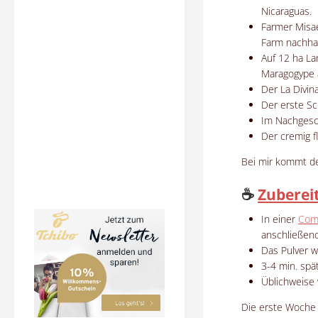
Nicaraguas.
Farmer Misae
Farm nachhal
Auf 12 ha La
Maragogype 
Der La Divin
Der erste Sc
Im Nachgesc
Der cremig f
Bei mir kommt de
☕
Zuberei
In einer
Com
anschließen
Das Pulver w
3-4 min. spä
Üblichweise 
Die erste Woche 