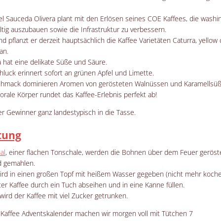
l Sauceda Olivera plant mit den Erlösen seines COE Kaffees, die washin
tig auszubauen sowie die Infrastruktur zu verbessern.
nd pflanzt er derzeit hauptsächlich die Kaffee Varietäten Caturra, yellow
an.
a hat eine delikate Süße und Säure.
hluck erinnert sofort an grünen Apfel und Limette.
hmack dominieren Aromen von gerösteten Walnüssen und Karamellsüß
lorale Körper rundet das Kaffee-Erlebnis perfekt ab!
r Gewinner ganz landestypisch in die Tasse.
tung
al
, einer flachen Tonschale, werden die Bohnen über dem Feuer geröst
d gemahlen.
ird in einen großen Topf mit heißem Wasser gegeben (nicht mehr koche
ter Kaffee durch ein Tuch abseihen und in eine Kanne füllen.
wird der Kaffee mit viel Zucker getrunken.
Kaffee Adventskalender machen wir morgen voll mit Tütchen 7