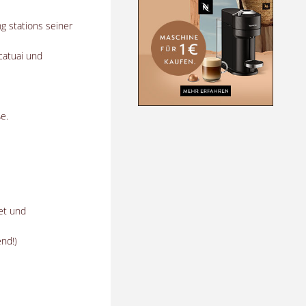
g stations seiner
 catuai und
e.
et und
nd!)