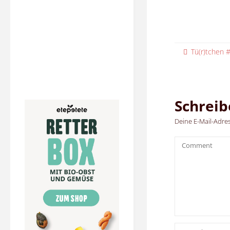
Tü(r)tchen 
Schrei
Deine E-Mail-Adress