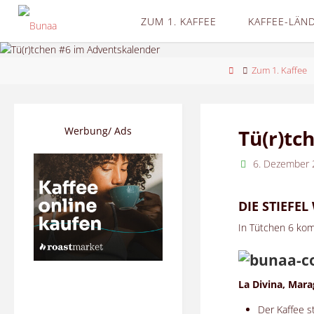
Skip
ZUM 1. KAFFEE
KAFFEE-LÄN
to
content
Home
Zum 1. Kaffee
Werbung/ Ads
Tü(r)tc
6. Dezember 
DIE STIEFE
In Tütchen 6 kom
La Divina, Mar
Der Kaffee s