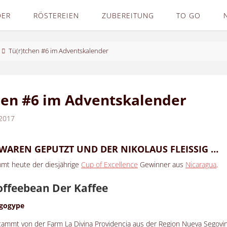
DER
RÖSTEREIEN
ZUBEREITUNG
TO GO
Tü(r)tchen #6 im Adventskalender
hen #6 im Adventskalender
2017
L WAREN GEPUTZT UND DER NIKOLAUS FLEISSIG …
mt heute der diesjährige
Cup of Excellence
Gewinner aus
Nicaragua
.
Der Kaffee
agogype
tammt von der Farm La Divina Providencia aus der Region Nueva Segovi