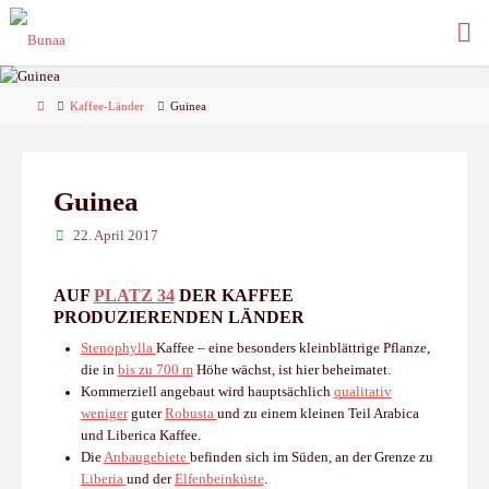
Skip
to
content
Home
Kaffee-Länder
Guinea
Guinea
22. April 2017
AUF
PLATZ 34
DER KAFFEE
PRODUZIERENDEN LÄNDER
Stenophylla
Kaffee – eine
besonders kleinblättrige Pflanze,
die in
bis zu 700 m
Höhe wächst, ist hier beheimatet.
Kommerziell angebaut wird hauptsächlich
qualitativ
weniger
guter
Robusta
und zu einem kleinen Teil Arabica
und Liberica Kaffee.
Die
Anbaugebiete
befinden sich im Süden, an der Grenze zu
Liberia
und der
Elfenbeinküste
.