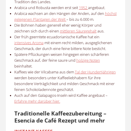
Tradition des Landes.
Arabica und Robusta werden erst seit
1952
angebaut.
Arabica wachsen an den Hängen der Anden, auf den
höchst
gelegenen Plantagen der Welt
– bis zu 6.000 m.
Die Bohnen haben generell eher wenig Körper und
zeichnen sich durch einen
mittleren Säuregehalt
aus.
Der früh geerntete ecuadorianische Kaffee hat ein
intensives Aroma
mit einem recht milden, ausgeglichenen
Geschmack, der durch eine feine bittere Note besticht.
Spätere Pflückungen weisen hingegen einen schärferen
Geschmack auf, der feine saure und
holzige Noten
beinhaltet.
Kaffees wie der Vilcabama aus dem
Tal der Hundertjährigen
werden besonders unter Kaffeeliebhabern für ihre
besondere Verträglichkeit und milden Geschmack mit einer
feinen Schokoladennote geschätzt.
Auch auf den Galapagos-Inseln wird Kaffee angebaut –
Erfahre mehr darüber hier.
Traditionelle Kaffeezubereitung –
Esencia de Café Rezept und mehr