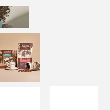
g
s
ffees"