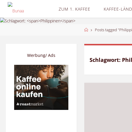
Skip
ZUM 1. KAFFEE
KAFFEE-LÄN
to
content
Home
Posts tagged "Philipp
Werbung/ Ads
Schlagwort:
Phi