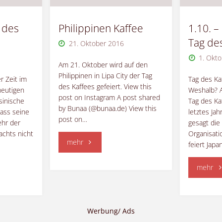
 des
Philippinen Kaffee
1.10. –
Tag de
21. Oktober 2016
1. Okt
Am 21. Oktober wird auf den
Philippinen in Lipa City der Tag
r Zeit im
Tag des Ka
des Kaffees gefeiert. View this
heutigen
Weshalb? A
post on Instagram A post shared
sinische
Tag des Ka
by Bunaa (@bunaa.de) View this
dass seine
letztes Jah
post on…
hr der
gesagt die
achts nicht
Organisati
"Philippinen
mehr
feiert Japa
Kaffee"
"1.
mehr
–
Int
Werbung/ Ads