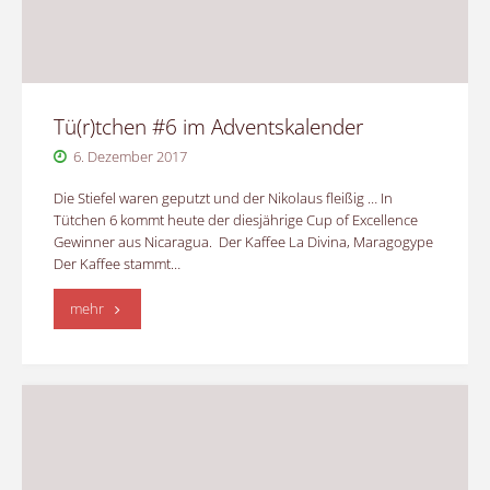
zum
Ursprung"
Tü(r)tchen #6 im Adventskalender
6. Dezember 2017
Die Stiefel waren geputzt und der Nikolaus fleißig … In
Tütchen 6 kommt heute der diesjährige Cup of Excellence
Gewinner aus Nicaragua. Der Kaffee La Divina, Maragogype
Der Kaffee stammt…
"Tü(r)tchen
mehr
#6
im
Adventskalender"