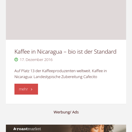
und
Projektkaffee"
Kaffee in Nicaragua – bio ist der Standard
17. Dezember 2016
Auf Platz 13 der Kaffeeproduzenten weltweit. Kaffee in
Nicaragua: Landestypische Zubereitung Cafecito
"Kaffee
mehr
in
Nicaragua
Werbung/ Ads
–