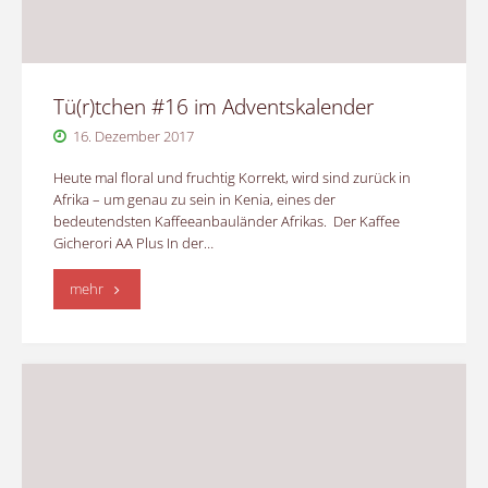
Tü(r)tchen #16 im Adventskalender
16. Dezember 2017
Heute mal floral und fruchtig Korrekt, wird sind zurück in
Afrika – um genau zu sein in Kenia, eines der
bedeutendsten Kaffeeanbauländer Afrikas. Der Kaffee
Gicherori AA Plus In der…
"Tü(r)tchen
mehr
#16
im
Adventskalender"