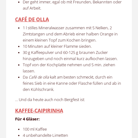
Der geht immer, egal ob mit Freunden, Bekannten oder
auf Arbeit.
CAFÉ DE OLLA
1 l stilles Mineralwasser zusammen mit 5 Nelken, 2
Zimtstangen und dem Abrieb einer halben Orange in
einem kleinen Topf zum Kochen bringen.
10 Minuten auf kleiner Flamme sieden.
30 g Kaffeepulver und 60-125 g braunen Zucker
hinzugeben und noch einmal kurz aufkochen lassen.
Topf von der Kochplatte nehmen und 5 min. ziehen
lassen.
Da
Café de olla
kalt am besten schmeckt, durch ein
feines Sieb in eine Kanne oder Flasche füllen und ab in
den Kühlschrank.
… Und da heute auch noch Bergfest ist:
KAFFEE-CAIPIRINHA
Für 4 Gläser:
100 ml Kaffee
4 unbehandelte Limetten