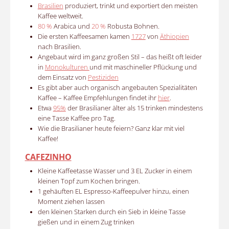
Brasilien
produziert, trinkt und exportiert den meisten
Kaffee weltweit.
80 %
Arabica und
20 %
Robusta Bohnen.
Die ersten Kaffeesamen kamen
1727
von
Äthiopien
nach Brasilien.
Angebaut wird im ganz großen Stil – das heißt oft leider
in
Monokulturen
und mit maschineller Pflückung und
dem Einsatz von
Pestiziden
Es gibt aber auch organisch angebauten Spezialitäten
Kaffee – Kaffee Empfehlungen findet ihr
hier
.
Etwa
95%
der Brasilianer älter als 15 trinken mindestens
eine Tasse Kaffee pro Tag.
Wie die Brasilianer heute feiern? Ganz klar mit viel
Kaffee!
CAFEZINHO
Kleine Kaffeetasse Wasser und 3 EL Zucker in einem
kleinen Topf zum Kochen bringen.
1 gehäuften EL Espresso-Kaffeepulver hinzu, einen
Moment ziehen lassen
den kleinen Starken durch ein Sieb in kleine Tasse
gießen und in einem Zug trinken