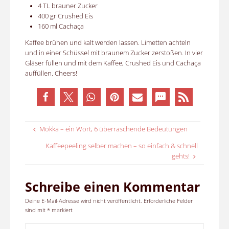
4 TL brauner Zucker
400 gr Crushed Eis
160 ml Cachaça
Kaffee brühen und kalt werden lassen. Limetten achteln
und in einer Schüssel mit braunem Zucker zerstoßen. In vier
Gläser füllen und mit dem Kaffee, Crushed Eis und Cachaça
auffüllen. Cheers!
Mokka – ein Wort, 6 überraschende Bedeutungen
Kaffeepeeling selber machen – so einfach & schnell
gehts!
Schreibe einen Kommentar
Deine E-Mail-Adresse wird nicht veröffentlicht.
Erforderliche Felder
sind mit
*
markiert