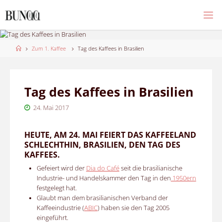
Skip
to
content
Home
Zum 1. Kaffee
Tag des Kaffees in Brasilien
Tag des Kaffees in Brasilien
24. Mai 2017
HEUTE, AM 24. MAI FEIERT DAS KAFFEELAND
SCHLECHTHIN, BRASILIEN, DEN TAG DES
KAFFEES.
Gefeiert wird der
Dia do Café
seit die brasilianische
Industrie- und Handelskammer den Tag in den
1950ern
festgelegt hat.
Glaubt man dem brasilianischen Verband der
Kaffeeindustrie (
ABIC
) haben sie den Tag 2005
eingeführt.