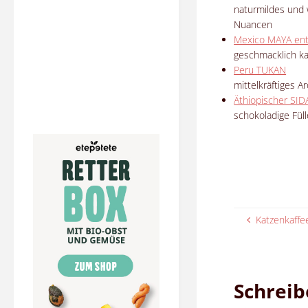
naturmildes und 
Nuancen
Mexico MAYA entc
geschmacklich k
Peru TUKAN
mittelkräftiges 
Äthiopischer S
schokoladige Füll
Katzenkaffe
Schrei