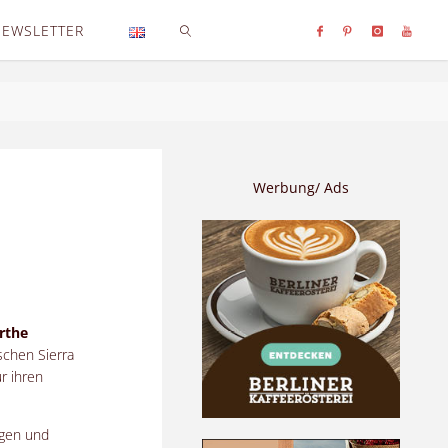
NEWSLETTER
SEARCH
Werbung/ Ads
irthe
schen Sierra
r ihren
ogen und