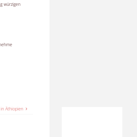
ig würzigen
genehme
 in Äthiopien