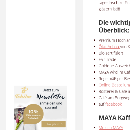
tagesfrisch zu F
gläsern ist!!!
Die wichti
Überblick:
Premium Hochlan
Öko-Anbau
von K
Bio zertifiziert
Fair Trade
Goldene Auszeich
MAYA wird im Ca
Regelmäßiger Bes
Online Bestellu
Rösterei & Café
Café am Borgweg
auf
facebook
MAYA Kaff
Mexico MAYA