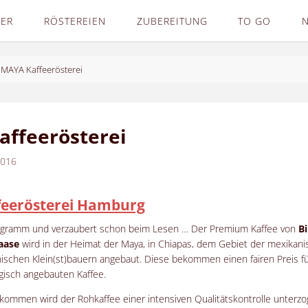
DER
RÖSTEREIEN
ZUBEREITUNG
TO GO
MAYA Kaffeerösterei
ffeerösterei
2016
eerösterei Hamburg
ogramm und verzaubert schon beim Lesen … Der Premium Kaffee von
B
aase
wird in der Heimat der Maya, in Chiapas, dem Gebiet der mexikani
nischen Klein(st)bauern angebaut. Diese bekommen einen fairen Preis fü
ogisch angebauten Kaffee.
ommen wird der Rohkaffee einer intensiven Qualitätskontrolle unterz