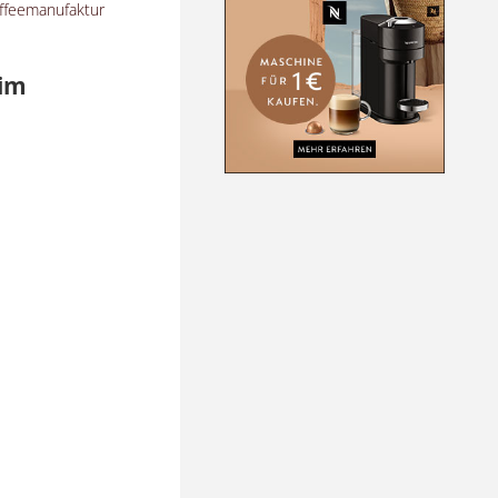
affeemanufaktur
 im