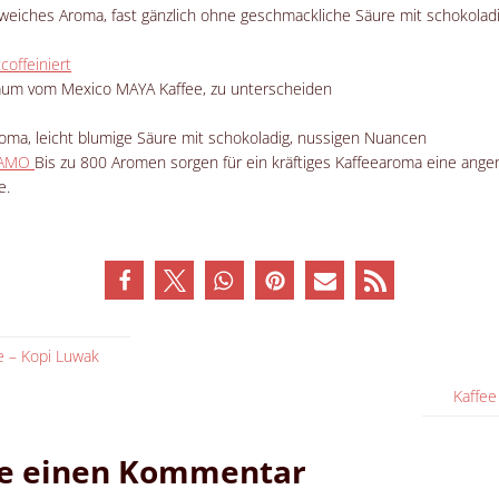
weiches Aroma, fast gänzlich ohne geschmackliche Säure mit schokolad
offeiniert
aum vom Mexico MAYA Kaffee, zu unterscheiden
Aroma, leicht blumige Säure mit schokoladig, nussigen Nuancen
IDAMO
Bis zu 800 Aromen sorgen für ein kräftiges Kaffeearoma eine an
e.
e – Kopi Luwak
Kaffee
be einen Kommentar