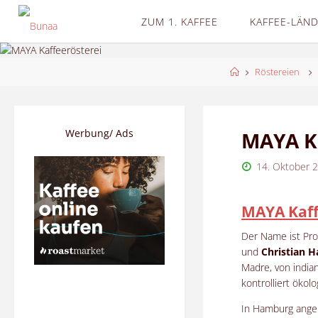
Skip
ZUM 1. KAFFEE
KAFFEE-LÄN
to
content
Home
Röstereien
Werbung/ Ads
MAYA Ka
14. Oktober 
MAYA Kaff
Der Name ist Pr
und
Christian H
Madre, von india
kontrolliert ökol
In Hamburg angek