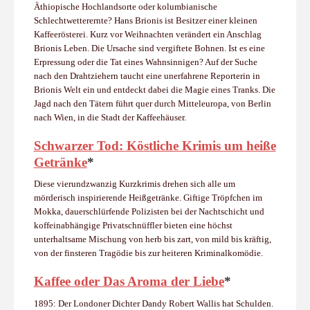
Äthiopische Hochlandsorte oder kolumbianische
Schlechtwetterernte? Hans Brionis ist Besitzer einer kleinen
Kaffeerösterei. Kurz vor Weihnachten verändert ein Anschlag
Brionis Leben. Die Ursache sind vergiftete Bohnen. Ist es eine
Erpressung oder die Tat eines Wahnsinnigen? Auf der Suche
nach den Drahtziehern taucht eine unerfahrene Reporterin in
Brionis Welt ein und entdeckt dabei die Magie eines Tranks. Die
Jagd nach den Tätern führt quer durch Mitteleuropa, von Berlin
nach Wien, in die Stadt der Kaffeehäuser.
Schwarzer Tod: Köstliche Krimis um heiße
Getränke
*
Diese vierundzwanzig Kurzkrimis drehen sich alle um
mörderisch inspirierende Heißgetränke. Giftige Tröpfchen im
Mokka, dauerschlürfende Polizisten bei der Nachtschicht und
koffeinabhängige Privatschnüffler bieten eine höchst
unterhaltsame Mischung von herb bis zart, von mild bis kräftig,
von der finsteren Tragödie bis zur heiteren Kriminalkomödie.
Kaffee oder Das Aroma der Liebe
*
1895: Der Londoner Dichter Dandy Robert Wallis hat Schulden.