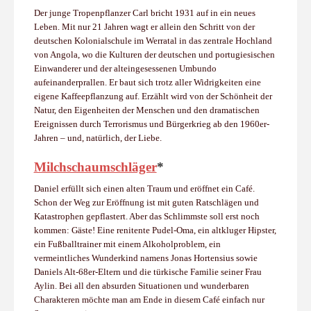
Der junge Tropenpflanzer Carl bricht 1931 auf in ein neues
Leben. Mit nur 21 Jahren wagt er allein den Schritt von der
deutschen Kolonialschule im Werratal in das zentrale Hochland
von Angola, wo die Kulturen der deutschen und portugiesischen
Einwanderer und der alteingesessenen Umbundo
aufeinanderprallen. Er baut sich trotz aller Widrigkeiten eine
eigene Kaffeepflanzung auf. Erzählt wird von der Schönheit der
Natur, den Eigenheiten der Menschen und den dramatischen
Ereignissen durch Terrorismus und Bürgerkrieg ab den 1960er-
Jahren – und, natürlich, der Liebe.
Milchschaumschläger
*
Daniel erfüllt sich einen alten Traum und eröffnet ein Café.
Schon der Weg zur Eröffnung ist mit guten Ratschlägen und
Katastrophen gepflastert. Aber das Schlimmste soll erst noch
kommen: Gäste! Eine renitente Pudel-Oma, ein altkluger Hipster,
ein Fußballtrainer mit einem Alkoholproblem, ein
vermeintliches Wunderkind namens Jonas Hortensius sowie
Daniels Alt-68er-Eltern und die türkische Familie seiner Frau
Aylin. Bei all den absurden Situationen und wunderbaren
Charakteren möchte man am Ende in diesem Café einfach nur