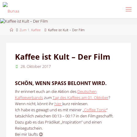
Skip
to
content
Home
Zum 1. Kaffee
Kaffee ist Kult – Der Film
Kaffee ist Kult – Der Film
28. Oktober 2017
SCHÖN, WENN SPASS BELOHNT WIRD.
Ihr erinnert euch an die Aktion des
Deutschen
Kaffeeverbands
zum
Tag des Kaffees am 01. Oktober
?
Wenn nicht, könnt ihr
hier
kurz reinlesen.
Ich habe es gewagt und es mit meiner „
Coffee Tonic
“
tatsächlich zwischen 00:13 – 00:17 in den Film geschafft.
Dazu gab es das Prädikat „Inspiration“ und einen
Reisegutschein.
Bei mir läufts 😉