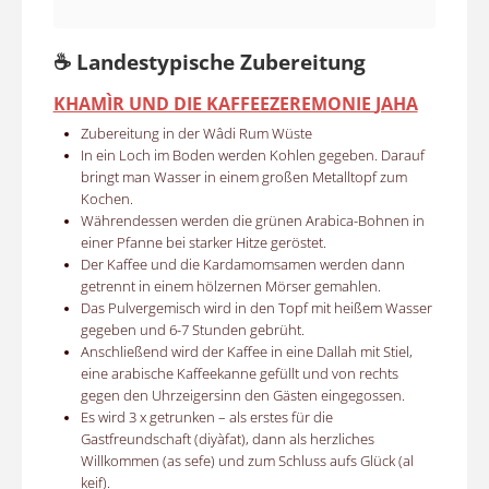
☕ Landestypische Zubereitung
KHAMÌR UND DIE KAFFEEZEREMONIE
JAHA
Zubereitung in der Wâdi Rum Wüste
In ein Loch im Boden werden Kohlen gegeben. Darauf
bringt man Wasser in einem großen Metalltopf zum
Kochen.
Währendessen werden die grünen Arabica-Bohnen in
einer Pfanne bei starker Hitze geröstet.
Der Kaffee und die Kardamomsamen werden dann
getrennt in einem hölzernen Mörser gemahlen.
Das Pulvergemisch wird in den Topf mit heißem Wasser
gegeben und 6-7 Stunden gebrüht.
Anschließend wird der Kaffee in eine Dallah mit Stiel,
eine arabische Kaffeekanne gefüllt und
von rechts
gegen den Uhrzeigersinn den Gästen eingegossen.
Es wird 3 x getrunken – als erstes für die
Gastfreundschaft (diyàfat), dann als herzliches
Willkommen (as sefe) und zum Schluss aufs Glück (al
keif).