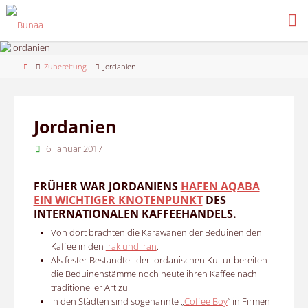
Skip
to
content
Home
Zubereitung
Jordanien
Jordanien
6. Januar 2017
FRÜHER WAR JORDANIENS
HAFEN AQABA
EIN WICHTIGER KNOTENPUNKT
DES
INTERNATIONALEN KAFFEEHANDELS.
Von dort brachten die Karawanen der Beduinen den
Kaffee in den
Irak und Iran
.
Als fester Bestandteil der jordanischen Kultur bereiten
die Beduinenstämme noch heute ihren Kaffee nach
traditioneller Art zu.
In den Städten sind sogenannte „
Coffee Boy
“ in Firmen