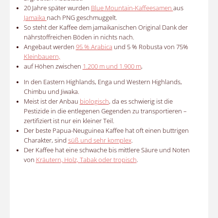
20 Jahre später wurden
Blue Mountain-Kaffeesamen
aus
Jamaika
nach PNG geschmuggelt.
So steht der Kaffee dem jamaikanischen Original Dank der
nährstoffreichen Böden in nichts nach.
Angebaut werden
95 % Arabica
und 5 % Robusta von 75%
Kleinbauern,
auf Höhen zwischen
1.200 m und 1.900 m
,
In den Eastern Highlands, Enga und Western Highlands,
Chimbu und Jiwaka.
Meist ist der Anbau
biologisch
, da es schwierig ist die
Pestizide in die entlegenen Gegenden zu transportieren –
zertifiziert ist nur ein kleiner Teil.
Der beste Papua-Neuguinea Kaffee hat oft einen buttrigen
Charakter, sind
süß und sehr komplex
.
Der Kaffee hat eine schwache bis mittlere Säure und Noten
von
Kräutern, Holz, Tabak oder tropisch
.