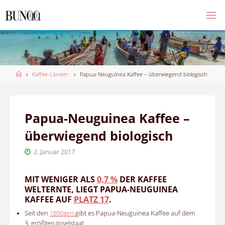
Skip
to
content
Home
Kaffee-Länder
Papua-Neuguinea Kaffee – überwiegend biologisch
Papua-Neuguinea Kaffee –
überwiegend biologisch
2. Januar 2017
MIT WENIGER ALS
0,7 %
DER KAFFEE
WELTERNTE, LIEGT PAPUA-NEUGUINEA
KAFFEE AUF
PLATZ 17
.
Seit den
1890ern
gibt es Papua-Neuguinea Kaffee auf dem
3. größten Inselstaat.