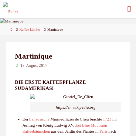
Skip
to
content
Home
Kaffee-Länder
Martinique
Martinique
18. August 2017
DIE ERSTE KAFFEEPFLANZE
SÜDAMERIKAS!
https://en.wikipedia.org
Der
französische
Marineoffizier de Clieu brachte
1723
im
Auftrag von König Ludwig XV.
drei Blue Mountain
Kaffeebäumchen
aus dem Jardin des Plantes in
Paris
nach