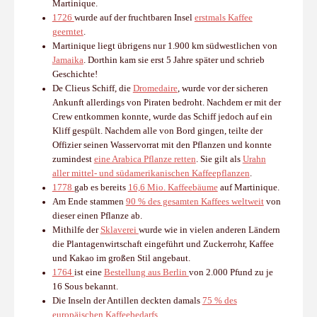
Martinique.
1726
wurde auf der fruchtbaren Insel
erstmals Kaffee
geerntet
.
Martinique liegt übrigens nur 1.900 km südwestlichen von
Jamaika
. Dorthin kam sie erst 5 Jahre später und schrieb
Geschichte!
De Clieus Schiff, die
Dromedaire
, wurde vor der sicheren
Ankunft allerdings von Piraten bedroht. Nachdem er mit der
Crew entkommen konnte, wurde das Schiff jedoch auf ein
Kliff gespült. Nachdem alle von Bord gingen, teilte der
Offizier seinen Wasservorrat mit den Pflanzen und konnte
zumindest
eine Arabica Pflanze retten
. Sie gilt als
Urahn
aller mittel- und südamerikanischen Kaffeepflanzen
.
1778
gab es bereits
16,6 Mio. Kaffeebäume
auf Martinique.
Am Ende stammen
90 % des gesamten Kaffees weltweit
von
dieser einen Pflanze ab.
Mithilfe der
Sklaverei
wurde wie in vielen anderen Ländern
die Plantagenwirtschaft eingeführt und Zuckerrohr, Kaffee
und Kakao im großen Stil angebaut.
1764
ist eine
Bestellung aus Berlin
von 2.000 Pfund zu je
16 Sous bekannt.
Die Inseln der Antillen deckten damals
75 % des
europäischen Kaffeebedarfs
.