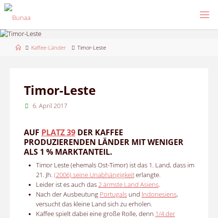
Skip
to
content
Home
Kaffee-Länder
Timor-Leste
Timor-Leste
6. April 2017
AUF
PLATZ 39
DER KAFFEE
PRODUZIERENDEN LÄNDER MIT WENIGER
ALS 1 % MARKTANTEIL.
Timor Leste (ehemals Ost-Timor) ist das 1. Land, dass im
21. Jh.
(2006) seine Unabhängigkeit
erlangte.
Leider ist es auch das
2 ärmste Land Asiens
.
Nach der Ausbeutung
Portugals
und
Indonesiens
,
versucht das kleine Land sich zu erholen.
Kaffee spielt dabei eine große Rolle, denn
1/4 der