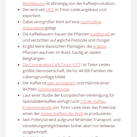
Bevölkerung
ist abhängig von der Kaffeeproduktion.
Der wird seit
1815
in Timor Leste angebaut und
exportiert.
Dabei wird großer Wert auf eine
nachhaltige
Anbauweise
gelegt.
Die Kaffeebauern bauen die Pflanzen
traditionell
an
und verzichten auf jegliche Pestizide und Dünger.
Es gibt keine klassischen Plantagen, die
Arabica
Pflanzen wachsen im Wald, häufig an steilen
Berghängen.
Die Cooperativa Café Timor
(CCT)
ist Timor Lestes
größte Genossenschaft, die für 44.000 Familien die
Lebensgrundlage bildet.
Der Kaffee ist
sehr aromatisch
und mild mit einer
leichten
Schokoladennote
.
Laut einer Studie der Europäischen Vereinigung für
Spezialitätenkaffee verfügt rund
1/3 der Kaffee-
Erzeugergebiete
von Timor Leste über das Potenzial,
einen der
besten Kaffees der Welt
zu produzieren.
Sein Potenzial wird aufgrund fehlender Transport- und
Veredelungsmöglichkeiten bisher aber nur teilweise
ausgeschöpft.