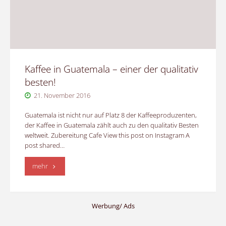
Projektkaffee"
Kaffee in Guatemala – einer der qualitativ
besten!
21. November 2016
Guatemala ist nicht nur auf Platz 8 der Kaffeeproduzenten,
der Kaffee in Guatemala zählt auch zu den qualitativ Besten
weltweit. Zubereitung Cafe View this post on Instagram A
post shared…
"Kaffee
mehr
in
Guatemala
Werbung/ Ads
–