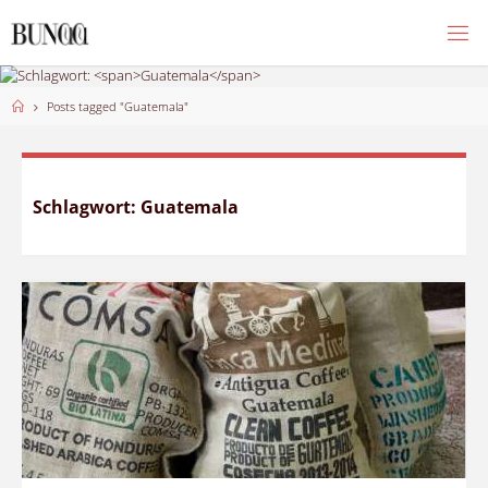
Skip
to
content
Home
Posts tagged "Guatemala"
Schlagwort:
Guatemala