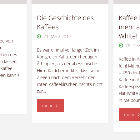
Die Geschichte des
Kaffee 
Kaffees
mehr al
White!
21. März 2017
fee von
28. De
en
Es war einmal vor langer Zeit im
rben des
Königreich Kaffa, dem heutigen
Kaffee in A
n lassen,
Äthiopien, als der abessinische
fein! Mit 
Kaffee
Hirte Kaldi bemerkte, dass seine
– #50 der 
ben kann?!
Ziegen nach dem Verzehr der
Kaffee in A
roten Kaffeekirschen nachts nicht
Kaffeespez
zur…
Flat White
in Melbou
"Die
mehr
"Ka
mehr
Geschichte
in
des