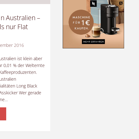
in Australien –
s nur Flat
zember 2016
ustralien ist klein aber
nur 0,01 % der Welternte
Kaffeeproduzenten.
ustralien
ialitäten Long Black
 Asskicker Wer gerade
rne…
ffee