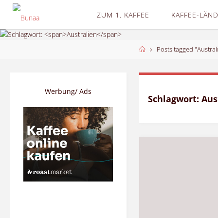
Skip
ZUM 1. KAFFEE
KAFFEE-LÄN
to
content
Home
Posts tagged "Austral
Werbung/ Ads
Schlagwort:
Aus