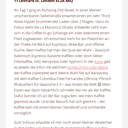
11 Leonard St, London EC2A 4AQ
An Tag 1 ging es Richtung Old Street. In einer kleinen
unscheinbaren Seitenstraße erwartet einen ein sehr Third
Wave hipper brummender Laden über 2 Etagen. Ganz im
Fokus steht die La Marzocco Strada. Entweder reiht man
sich in die Coffee to go Schlange ein oder bekommt einen
Platz zugewiesen. Ich entschied mich für ein Plätzchen an
der Theke mit Blick auf Espresso, Brew Bar und offener
Küche. Beim Kaffee hat man die Qual der Wahl – klassisch
italienisch Espresso basierte Kaffees oder doch lieber
Filterkaffee, V60, Aeropress oder Syphon? In der
Karte
gibt
es jeweils die Infon mit welchem
Single Origin oder Blend
der Kaffee zubereitet wird. Meine Wahl fiel auf Aeropress
mit dem Kaffee Colombia Fidel Fernandez (Zitrone, Pfirsich
Rhabarber) für läppische £ 4 – was kostet die Welt 😉 Mein
Essen war dann tatsächlich schneller bei mir als der Kaffee.
Dafür konnte ich an der Bar zugucken, wie mein Kaffee
gepresst wurde. Und der Besuch hat sich gelohnt – der
Kaffee kam mit einem kleinen Steckbrief und schmeckte
vorzüglich.
Zum Schluss erlaubte ich mir noch einen kleinen Abstecher