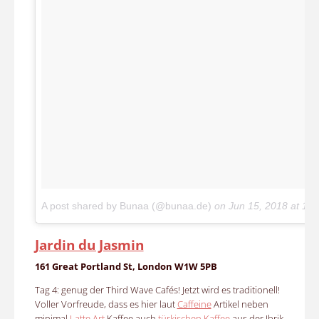
A post shared by Bunaa (@bunaa.de)
on
Jun 15, 2018 at 11
Jardin du Jasmin
161 Great Portland St, London W1W 5PB
Tag 4: genug der Third Wave Cafés! Jetzt wird es traditionell!
Voller Vorfreude, dass es hier laut
Caffeine
Artikel neben
minimal
Latte Art
Kaffee auch
türkischen Kaffee
aus der Ibrik