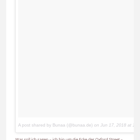
A post shared by Bunaa (@bunaa.de)
on
Jun 17, 2018 at 12
Was soll ich sagen – ich bin um die Ecke der Oxford Street –