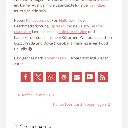
ein kleiner Ausflug in die Essensabteilung bei
Selfridges
muss also drin sein.
Neben
Kaffeeaufstrich
von
Flatbrew
mit der
Geschmacksrichtung
Espresso
und neu auch
Caramel
Macchiato
landet auch ein
Cold Brew Coffee
und
Kaffeekonzentrat in meinem Körbchen. Wer braucht schon
Gucci, Prada und Dolce & Gabbana, wenn es einen Food
Hall gibt 😉
Bald geht es nach
Kopenhagen
… schaut also mal wieder
vorbei!
Kaffee Report 2018
Kaffee Tour durch Kopenhagen
2 Comments