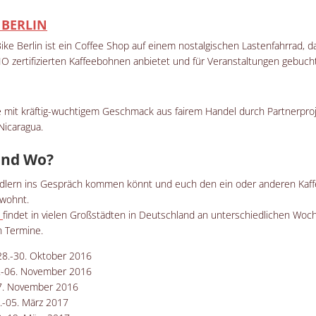
 BERLIN
ike Berlin ist ein Coffee Shop auf einem nostalgischen Lastenfahrrad, d
IO zertifizierten Kaffeebohnen anbietet und für Veranstaltungen gebuc
e mit kräftig-wuchtigem Geschmack aus fairem Handel durch Partnerproj
Nicaragua.
und Wo?
ndlern ins Gespräch kommen könnt und euch den ein oder anderen Kaf
 wohnt.
t
findet in vielen Großstädten in Deutschland an unterschiedlichen Woc
n Termine.
28.-30. Oktober 2016
5.-06. November 2016
27. November 2016
.-05. März 2017