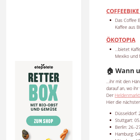
COFFEEBIKE
Das Coffee B
Kaffee aus B
ÖKOTOPIA
…bietet Kaff
Mexiko und 
🏠 Wann 
…ihr mit den Hä
darauf an, wo ihr
Der
Heldenmark
Hier die nächste
Düsseldorf: 
Stuttgart: 0
Berlin: 26.-
Hamburg: 04