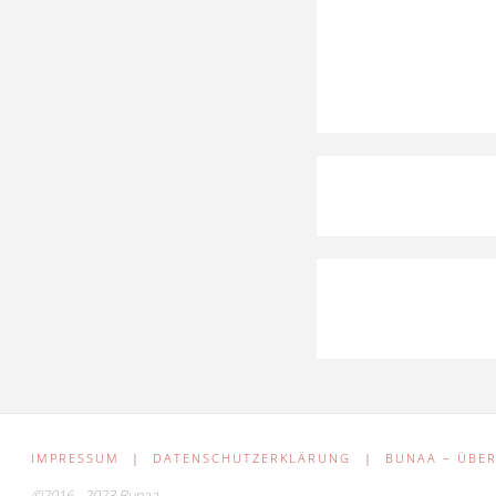
IMPRESSUM
|
DATENSCHUTZERKLÄRUNG
|
BUNAA – ÜBER
©2016 - 2023 Bunaa