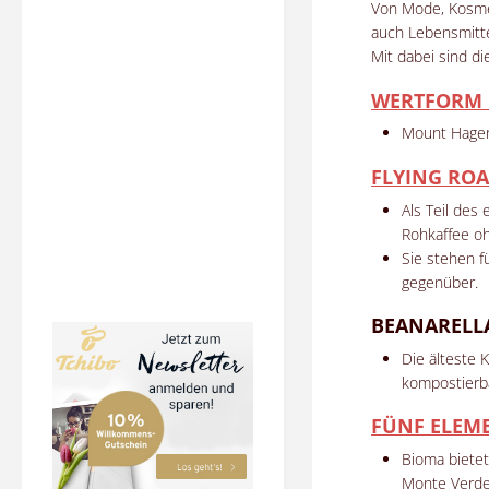
Von Mode, Kosmeti
auch Lebensmittel
Mit dabei sind di
WERTFORM
Mount Hagen 
FLYING ROA
Als Teil des
Rohkaffee oh
Sie stehen 
gegenüber.
BEANARELL
Die älteste 
kompostierba
FÜNF ELEM
Bioma bietet
Monte Verde 