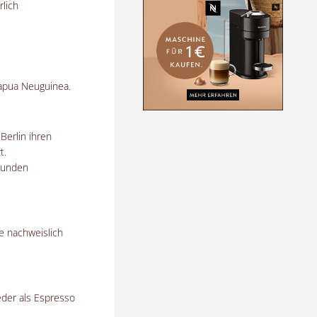
rlich
Papua Neuguinea.
 Berlin
ihren
t.
kunden
te nachweislich
eder als Espresso