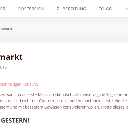
DER
RÖSTEREIEN
ZUBEREITUNG
TO GO
enmarkt
markt
2016
nachhaltigen Konsum
.
 war ich das erste Mal auch skeptisch, als meine vegane Yogalehrerin
r – da sind nicht nur Ökoterroristen, sondern auch viele Leute, die die
ssern und mit besserem Gewissen konsumieren wollen. Motto dieses Ja
 GESTERN
!