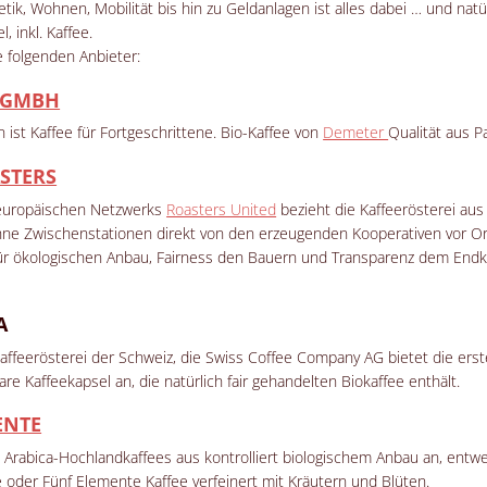
k, Wohnen, Mobilität bis hin zu Geldanlagen ist alles dabei … und natü
, inkl. Kaffee.
e folgenden Anbieter:
 GMBH
ist Kaffee für Fortgeschrittene. Bio-Kaffee von
Demeter
Qualität aus 
STERS
 europäischen Netzwerks
Roasters United
bezieht die Kaffeerösterei aus
ne Zwischenstationen direkt von den erzeugenden Kooperativen vor Or
für ökologischen Anbau, Fairness den Bauern und Transparenz dem End
A
Kaffeerösterei der Schweiz, die Swiss Coffee Company AG bietet die ers
re Kaffeekapsel an, die natürlich fair gehandelten Biokaffee enthält.
ENTE
 Arabica-Hochlandkaffees aus kontrolliert biologischem Anbau an, entw
oder Fünf Elemente Kaffee verfeinert mit Kräutern und Blüten.