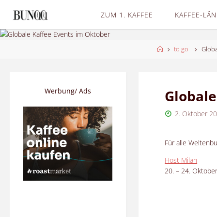
Skip
ZUM 1. KAFFEE
KAFFEE-LÄ
to
content
Home
to go
Globa
Werbung/ Ads
Globale
2. Oktober 2
Für alle Weltenb
Host Milan
20. – 24. Oktober