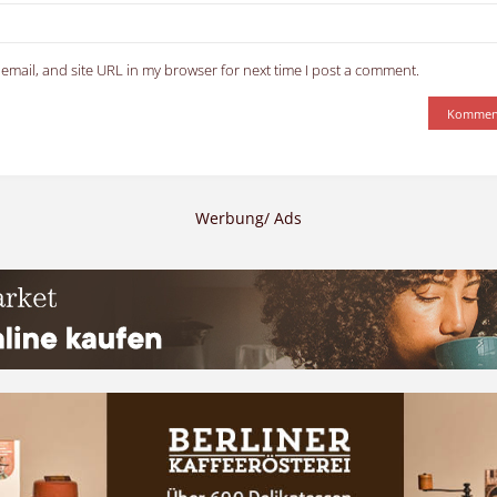
email, and site URL in my browser for next time I post a comment.
Werbung/ Ads