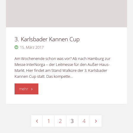
3. Karlsbader Kannen Cup
15. März 2017
Am Wochenende schon was vor? Ab nach Hamburg zur
Messe InterNorga – der Leitmesse für den Außer-Haus-
Markt. Hier findet am Stand Walküre der 3. Karlsbader
Kannen Cup statt. Das kompette…
"3.
mehr
Karlsbader
Kannen
1
2
3
4
Cup"
Seitennummerierung