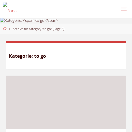
Skip
to
content
Home
Archive for category "to go"
(Page 3)
Kategorie:
to go