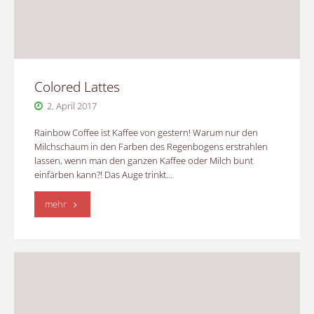
09.
April
2017"
Colored Lattes
2. April 2017
Rainbow Coffee ist Kaffee von gestern! Warum nur den
Milchschaum in den Farben des Regenbogens erstrahlen
lassen, wenn man den ganzen Kaffee oder Milch bunt
einfärben kann?! Das Auge trinkt…
"Colored
mehr
Lattes"