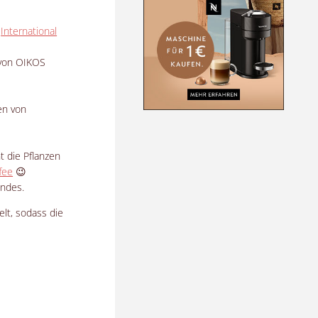
r
International
s von OIKOS
en von
t die Pflanzen
fee
😉
ndes.
elt, sodass die