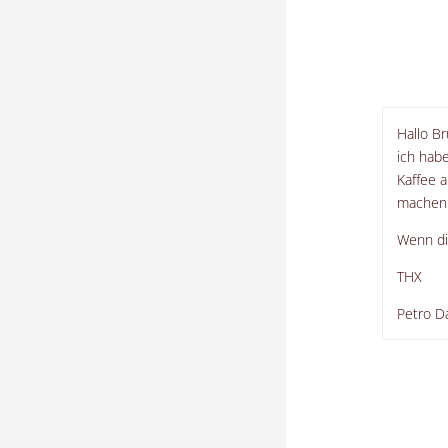
Hallo B
ich hab
Kaffee 
machen 
Wenn di
THX
Petro Da