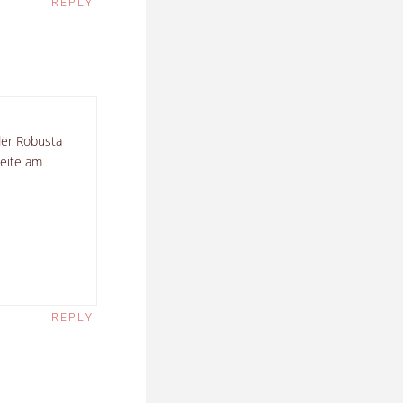
REPLY
der Robusta
seite am
REPLY