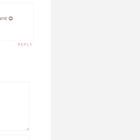
amit 😉
REPLY