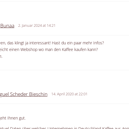
Bunaa
2. Januar 2024 at 14:21
een, das klingt ja interessant! Hast du ein paar mehr Infos?
elleicht einen Webshop wo man den Kaffee kaufen kann?
e,
guel Scheder Bieschin
14. April 2020 at 22:01
geht Ihnen gut.
ntuel Daten über welches Unternehmen in Deutschland Kaffee aus Ango