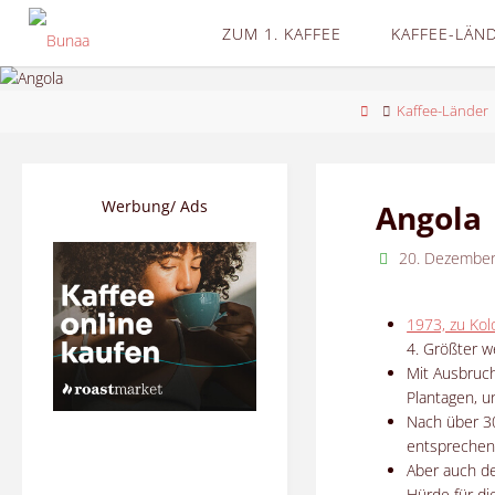
Skip
ZUM 1. KAFFEE
KAFFEE-LÄN
to
content
Home
Kaffee-Länder
Werbung/ Ads
Angola
20. Dezembe
1973, zu Kol
4. Größter w
Mit Ausbruc
Plantagen, u
Nach über 30
entspreche
Aber auch de
Hürde für di