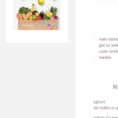
Hallo Kathl
gibt es vi
Liebe Grüß
Daniela
Mi
SgDuH,
Wir hoffen es 
Hätten Sie eve