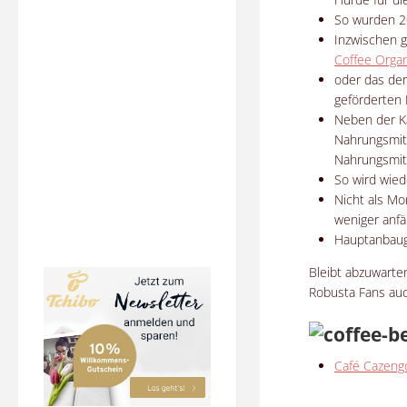
So wurden 2
Inzwischen g
Coffee Organ
oder das der
geförderten P
Neben der Ka
Nahrungsmitt
Nahrungsmitt
So wird wied
Nicht als Mon
weniger anfä
Hauptanbaug
Bleibt abzuwarten
Robusta Fans au
Café Cazeng