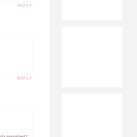
REPLY
REPLY
la importiert?