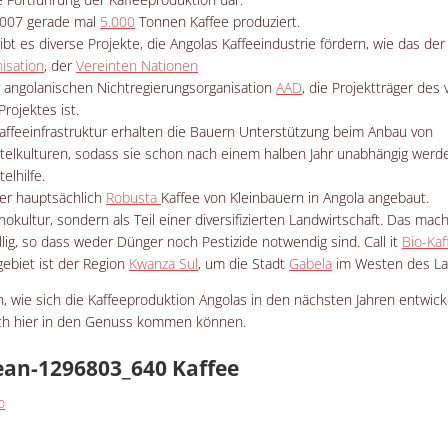
007 gerade mal
5.000
Tonnen Kaffee produziert.
ibt es diverse Projekte, die Angolas Kaffeeindustrie fördern, wie das de
isation
, der
Vereinten Nationen
 angolanischen Nichtregierungsorganisation
AAD
, die Projektträger de
rojektes ist.
ffeeinfrastruktur erhalten die Bauern Unterstützung beim Anbau von
elkulturen, sodass sie schon nach einem halben Jahr unabhängig werd
elhilfe.
er hauptsächlich
Robusta
Kaffee von Kleinbauern in Angola angebaut.
okultur, sondern als Teil einer diversifizierten Landwirtschaft. Das mach
llig, so dass weder Dünger noch Pestizide notwendig sind. Call it
Bio-Kaf
ebiet ist der Region
Kwanza Sul
, um die Stadt
Gabela
im Westen des La
, wie sich die Kaffeeproduktion Angolas in den nächsten Jahren entwick
ch hier in den Genuss kommen können.
Kaffee
o