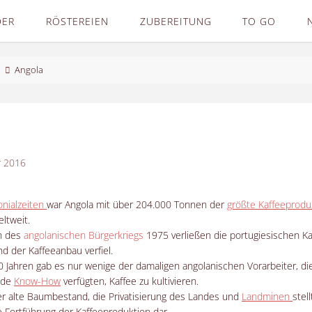
DER
RÖSTEREIEN
ZUBEREITUNG
TO GO
Angola
r 2016
onialzeiten
war Angola mit über 204.000 Tonnen der
größte Kaffeeprodu
eltweit.
h des
angolanischen Bürgerkriegs
1975 verließen die portugiesischen Ka
nd der Kaffeeanbau verfiel.
 Jahren gab es nur wenige der damaligen angolanischen Vorarbeiter, di
nde
Know-How
verfügten, Kaffee zu kultivieren.
r alte Baumbestand, die Privatisierung des Landes und
Landminen
stel
e Fortführung der Kaffeeproduktion dar.