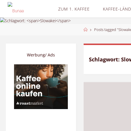
Skip
ZUM 1. KAFFEE
KAFFEE-LÄN
to
content
Home
Posts tagged "Slowake
Werbung/ Ads
Schlagwort:
Slo