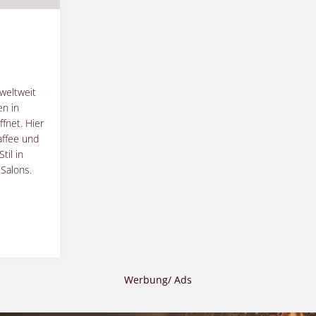
 weltweit
en in
ffnet. Hier
affee und
til in
 Salons.
Werbung/ Ads