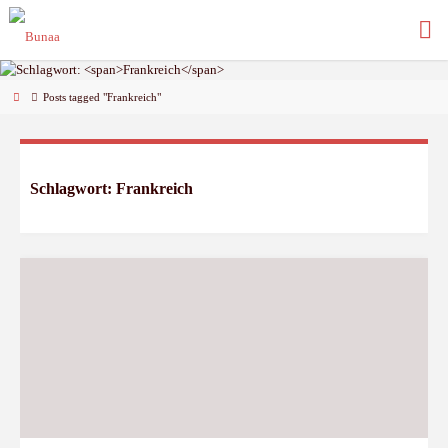
Skip
to
content
Home
Posts tagged "Frankreich"
Schlagwort:
Frankreich