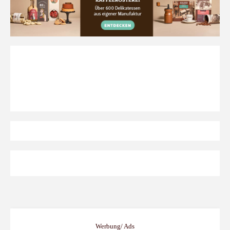
French
Press"
Werbung/ Ads