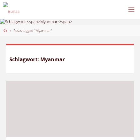
Skip
to
content
Home
Posts tagged "Myanmar"
Schlagwort:
Myanmar