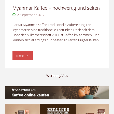
Myanmar Kaffee – hochwertig und selten
2. September 2017
Rarität Myanmar Kaffee Traditionelle Zubereitung Die
Myanmaren sind traditionelle Teetrinker. Doch seit dem
Ende der Militärherrschaft 2011 ist Kaffee im Kommen. Den
können sich allerdings nur besser situierten Bürger leisten.
…
"Myanmar
mehr
Kaffee
–
Werbung/ Ads
hochwertig
und
selten"