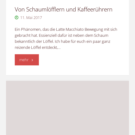
Von Schaumlöfflern und Kaffeerührern
11. Mai 2017
Ein Phänomen, das die Latte Macchiato Bewegung mit sich
gebracht hat. Essienziell dafür ist neben dem Schaum
bekanntlich der Löffel. Ich habe für euch ein paar ganz
reizende Löffel entdeckt,…
"Von
mehr
Schaumlöfflern
und
Kaffeerührern"