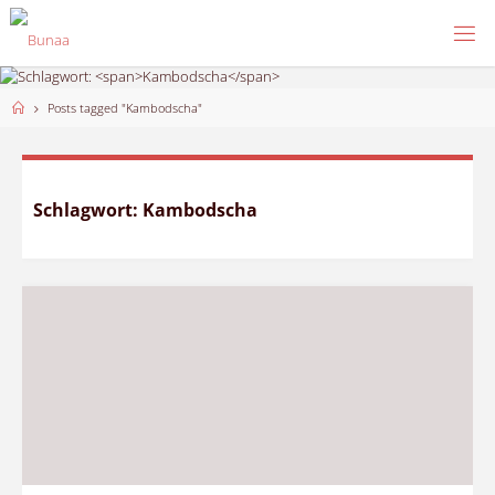
Skip
to
content
Home
Posts tagged "Kambodscha"
Schlagwort:
Kambodscha